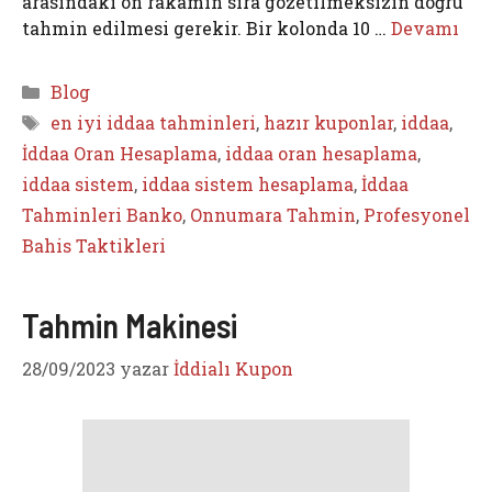
arasındaki on rakamın sıra gözetilmeksizin doğru
tahmin edilmesi gerekir. Bir kolonda 10 …
Devamı
Kategoriler
Blog
Etiketler
en iyi iddaa tahminleri
,
hazır kuponlar
,
iddaa
,
İddaa Oran Hesaplama
,
iddaa oran hesaplama
,
iddaa sistem
,
iddaa sistem hesaplama
,
İddaa
Tahminleri Banko
,
Onnumara Tahmin
,
Profesyonel
Bahis Taktikleri
Tahmin Makinesi
28/09/2023
yazar
İddialı Kupon