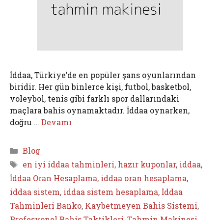
İddaa, Türkiye’de en popüler şans oyunlarından
biridir. Her gün binlerce kişi, futbol, basketbol,
voleybol, tenis gibi farklı spor dallarındaki
maçlara bahis oynamaktadır. İddaa oynarken,
doğru …
Devamı
Kategoriler
Blog
Etiketler
en iyi iddaa tahminleri
,
hazır kuponlar
,
iddaa
,
İddaa Oran Hesaplama
,
iddaa oran hesaplama
,
iddaa sistem
,
iddaa sistem hesaplama
,
İddaa
Tahminleri Banko
,
Kaybetmeyen Bahis Sistemi
,
Profesyonel Bahis Taktikleri
,
Tahmin Makinesi