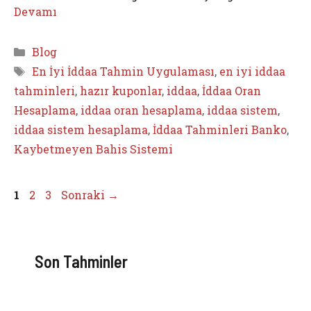
Devamı
Kategoriler
Blog
Etiketler
En İyi İddaa Tahmin Uygulaması
,
en iyi iddaa
tahminleri
,
hazır kuponlar
,
iddaa
,
İddaa Oran
Hesaplama
,
iddaa oran hesaplama
,
iddaa sistem
,
iddaa sistem hesaplama
,
İddaa Tahminleri Banko
,
Kaybetmeyen Bahis Sistemi
Sayfa
Sayfa
Sayfa
1
2
3
Sonraki
→
Son Tahminler