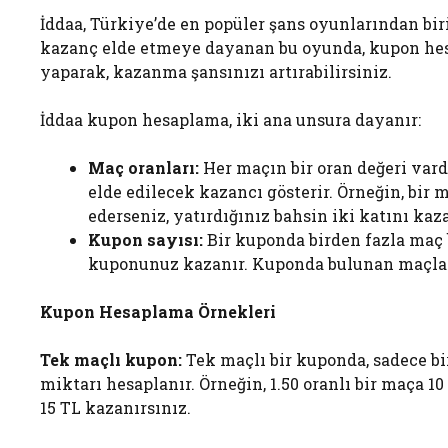
İddaa, Türkiye’de en popüler şans oyunlarından bi
kazanç elde etmeye dayanan bu oyunda, kupon hes
yaparak, kazanma şansınızı artırabilirsiniz.
İddaa kupon hesaplama, iki ana unsura dayanır:
Maç oranları:
Her maçın bir oran değeri var
elde edilecek kazancı gösterir. Örneğin, bir
ederseniz, yatırdığınız bahsin iki katını kaz
Kupon sayısı:
Bir kuponda birden fazla maç b
kuponunuz kazanır. Kuponda bulunan maçların
Kupon Hesaplama Örnekleri
Tek maçlı kupon:
Tek maçlı bir kuponda, sadece b
miktarı hesaplanır. Örneğin, 1.50 oranlı bir maça 
15 TL kazanırsınız.