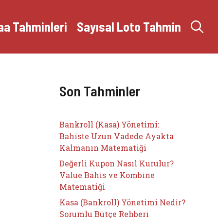
aa Tahminleri
Sayısal Loto Tahmin
Son Tahminler
Bankroll (Kasa) Yönetimi:
Bahiste Uzun Vadede Ayakta
Kalmanın Matematiği
Değerli Kupon Nasıl Kurulur?
Value Bahis ve Kombine
Matematiği
Kasa (Bankroll) Yönetimi Nedir?
Sorumlu Bütçe Rehberi