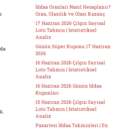
İddaa Oranları Nasıl Hesaplanır?
ı
Oran, Olasılık ve Olası Kazanç
17 Haziran 2026 Çılgın Sayısal
Loto Tahmin | İstatistiksel
Analiz
Günün Süper Kuponu 17 Haziran
nda
2026
16 Haziran 2026 Çılgın Sayısal
Loto Tahmin | İstatistiksel
Analiz
16 Haziran 2026 Günün İddaa
Kuponları
15 Haziran 2026 Çılgın Sayısal
Loto Tahmin | İstatistiksel
z,
Analiz
Pazartesi İddaa Tahminleri | En