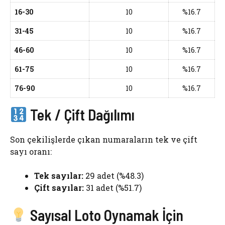
16-30
10
%16.7
31-45
10
%16.7
46-60
10
%16.7
61-75
10
%16.7
76-90
10
%16.7
Tek / Çift Dağılımı
Son çekilişlerde çıkan numaraların tek ve çift
sayı oranı:
Tek sayılar:
29 adet (%48.3)
Çift sayılar:
31 adet (%51.7)
Sayısal Loto Oynamak İçin