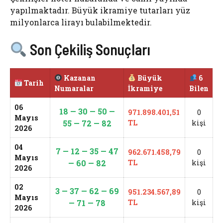
yapılmaktadır. Büyük ikramiye tutarları yüz
milyonlarca lirayı bulabilmektedir.
Son Çekiliş Sonuçları
Kazanan
Büyük
6
Tarih
Numaralar
İkramiye
Bilen
06
18 — 30 — 50 —
971.898.401,51
0
Mayıs
55 — 72 — 82
TL
kişi
2026
04
7 — 12 — 35 — 47
962.671.458,79
0
Mayıs
— 60 — 82
TL
kişi
2026
02
3 — 37 — 62 — 69
951.234.567,89
0
Mayıs
— 71 — 78
TL
kişi
2026