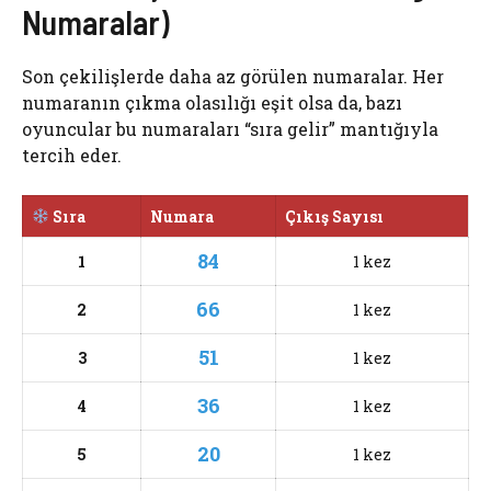
Numaralar)
Son çekilişlerde daha az görülen numaralar. Her
numaranın çıkma olasılığı eşit olsa da, bazı
oyuncular bu numaraları “sıra gelir” mantığıyla
tercih eder.
Sıra
Numara
Çıkış Sayısı
84
1
1 kez
66
2
1 kez
51
3
1 kez
36
4
1 kez
20
5
1 kez