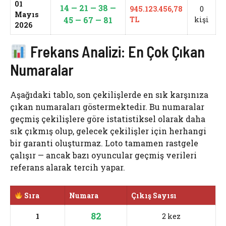
01
14 — 21 — 38 —
945.123.456,78
0
Mayıs
45 — 67 — 81
TL
kişi
2026
Frekans Analizi: En Çok Çıkan
Numaralar
Aşağıdaki tablo, son çekilişlerde en sık karşınıza
çıkan numaraları göstermektedir. Bu numaralar
geçmiş çekilişlere göre istatistiksel olarak daha
sık çıkmış olup, gelecek çekilişler için herhangi
bir garanti oluşturmaz. Loto tamamen rastgele
çalışır — ancak bazı oyuncular geçmiş verileri
referans alarak tercih yapar.
Sıra
Numara
Çıkış Sayısı
82
1
2 kez