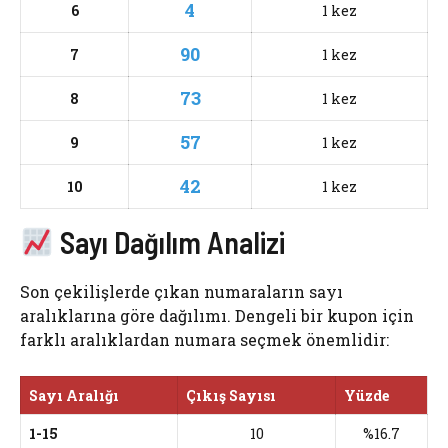
4
6
1 kez
90
7
1 kez
73
8
1 kez
57
9
1 kez
42
10
1 kez
Sayı Dağılım Analizi
Son çekilişlerde çıkan numaraların sayı
aralıklarına göre dağılımı. Dengeli bir kupon için
farklı aralıklardan numara seçmek önemlidir:
Sayı Aralığı
Çıkış Sayısı
Yüzde
1-15
10
%16.7