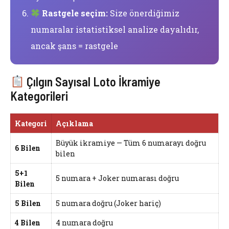
Rastgele seçim:
Size önerdiğimiz
numaralar istatistiksel analize dayalıdır,
ancak şans = rastgele
Çılgın Sayısal Loto İkramiye
Kategorileri
Kategori
Açıklama
Büyük ikramiye — Tüm 6 numarayı doğru
6 Bilen
bilen
5+1
5 numara + Joker numarası doğru
Bilen
5 Bilen
5 numara doğru (Joker hariç)
4 Bilen
4 numara doğru