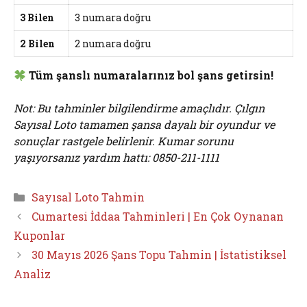
3 Bilen
3 numara doğru
2 Bilen
2 numara doğru
Tüm şanslı numaralarınız bol şans getirsin!
Not: Bu tahminler bilgilendirme amaçlıdır. Çılgın
Sayısal Loto tamamen şansa dayalı bir oyundur ve
sonuçlar rastgele belirlenir. Kumar sorunu
yaşıyorsanız yardım hattı: 0850-211-1111
Kategoriler
Sayısal Loto Tahmin
Cumartesi İddaa Tahminleri | En Çok Oynanan
Kuponlar
30 Mayıs 2026 Şans Topu Tahmin | İstatistiksel
Analiz