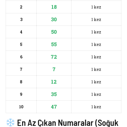
18
2
1 kez
30
3
1 kez
50
4
1 kez
55
5
1 kez
72
6
1 kez
7
7
1 kez
12
8
1 kez
35
9
1 kez
47
10
1 kez
En Az Çıkan Numaralar (Soğuk