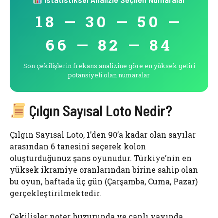
18 — 30 — 50 —
66 — 82 — 84
Son çekilişlerin frekans analizine göre en yüksek getiri
potansiyeli olan numaralar
Çılgın Sayısal Loto Nedir?
Çılgın Sayısal Loto, 1’den 90’a kadar olan sayılar
arasından 6 tanesini seçerek kolon
oluşturduğunuz şans oyunudur. Türkiye’nin en
yüksek ikramiye oranlarından birine sahip olan
bu oyun, haftada üç gün (Çarşamba, Cuma, Pazar)
gerçekleştirilmektedir.
Çekilişler noter huzurunda ve canlı yayında