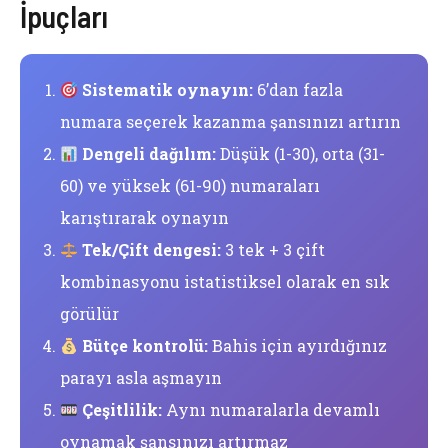
İpuçları
Sistematik oynayın:
6’dan fazla
numara seçerek kazanma şansınızı artırın
Dengeli dağılım:
Düşük (1-30), orta (31-
60) ve yüksek (61-90) numaraları
karıştırarak oynayın
Tek/Çift dengesi:
3 tek + 3 çift
kombinasyonu istatistiksel olarak en sık
görülür
Bütçe kontrolü:
Bahis için ayırdığınız
parayı asla aşmayın
Çeşitlilik:
Aynı numaralarla devamlı
oynamak şansınızı artırmaz