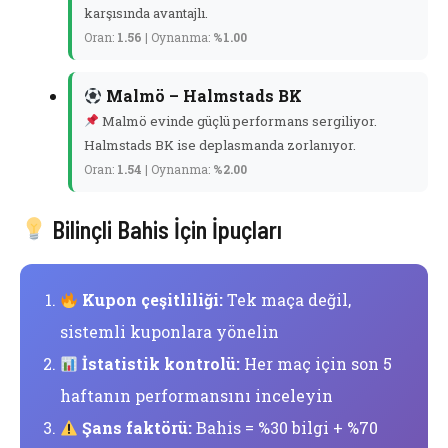
karşısında avantajlı.
Oran:
1.56
| Oynanma:
%1.00
Malmö – Halmstads BK
Malmö evinde güçlü performans sergiliyor.
Halmstads BK ise deplasmanda zorlanıyor.
Oran:
1.54
| Oynanma:
%2.00
Bilinçli Bahis İçin İpuçları
Kupon çeşitliliği:
Tek maça değil,
sistemli kuponlara yönelin
İstatistik kontrolü:
Her maç için son 5
haftanın performansını inceleyin
Şans faktörü:
Bahis = %30 bilgi + %70