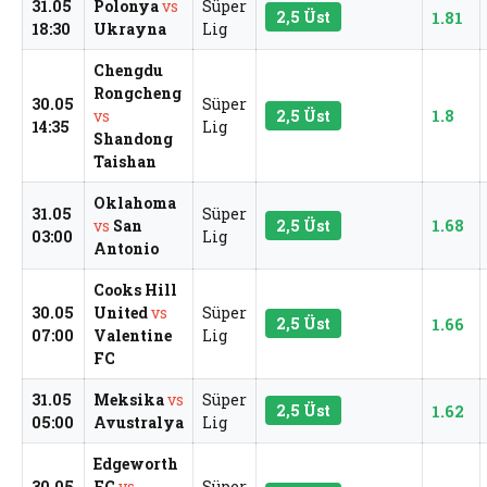
31.05
Polonya
vs
Süper
2,5 Üst
1.81
18:30
Ukrayna
Lig
Chengdu
Rongcheng
30.05
Süper
1.8
vs
2,5 Üst
14:35
Lig
Shandong
Taishan
Oklahoma
31.05
Süper
1.68
vs
San
2,5 Üst
03:00
Lig
Antonio
Cooks Hill
30.05
United
vs
Süper
2,5 Üst
1.66
07:00
Valentine
Lig
FC
31.05
Meksika
vs
Süper
2,5 Üst
1.62
05:00
Avustralya
Lig
Edgeworth
30.05
FC
vs
Süper