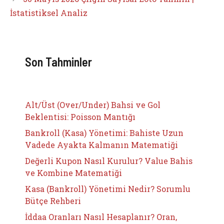
İstatistiksel Analiz
Son Tahminler
Alt/Üst (Over/Under) Bahsi ve Gol
Beklentisi: Poisson Mantığı
Bankroll (Kasa) Yönetimi: Bahiste Uzun
Vadede Ayakta Kalmanın Matematiği
Değerli Kupon Nasıl Kurulur? Value Bahis
ve Kombine Matematiği
Kasa (Bankroll) Yönetimi Nedir? Sorumlu
Bütçe Rehberi
İddaa Oranları Nasıl Hesaplanır? Oran,