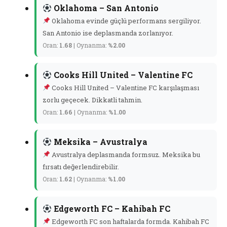
Oklahoma – San Antonio
Oklahoma evinde güçlü performans sergiliyor.
San Antonio ise deplasmanda zorlanıyor.
Oran:
1.68
| Oynanma:
%2.00
Cooks Hill United – Valentine FC
Cooks Hill United – Valentine FC karşılaşması
zorlu geçecek. Dikkatli tahmin.
Oran:
1.66
| Oynanma:
%1.00
Meksika – Avustralya
Avustralya deplasmanda formsuz. Meksika bu
fırsatı değerlendirebilir.
Oran:
1.62
| Oynanma:
%1.00
Edgeworth FC – Kahibah FC
Edgeworth FC son haftalarda formda. Kahibah FC