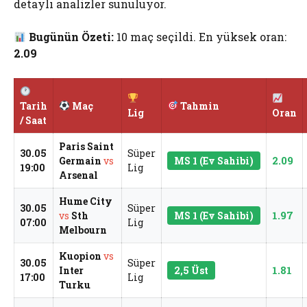
detaylı analizler sunuluyor.
Bugünün Özeti:
10 maç seçildi. En yüksek oran:
2.09
Tarih
Maç
Tahmin
Lig
Oran
/ Saat
Paris Saint
30.05
Süper
2.09
Germain
vs
MS 1 (Ev Sahibi)
19:00
Lig
Arsenal
Hume City
30.05
Süper
1.97
vs
Sth
MS 1 (Ev Sahibi)
07:00
Lig
Melbourn
Kuopion
vs
30.05
Süper
1.81
Inter
2,5 Üst
17:00
Lig
Turku