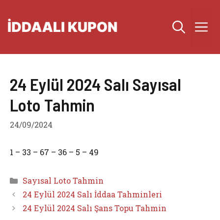
İçeriğe
atla
M
24 Eylül 2024 Salı Sayısal
Loto Tahmin
24/09/2024
1 – 33 – 67 – 36 – 5 – 49
Kategoriler
Sayısal Loto Tahmin
24 Eylül 2024 Salı İddaa Tahminleri
24 Eylül 2024 Salı Şans Topu Tahmin