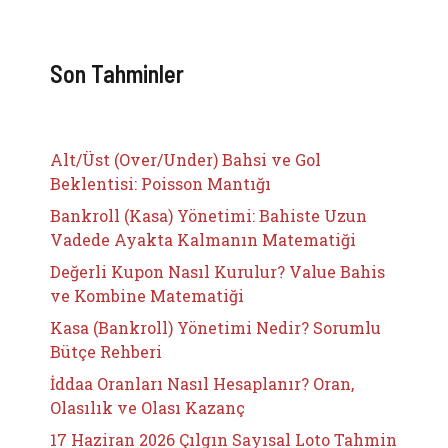
Son Tahminler
Alt/Üst (Over/Under) Bahsi ve Gol
Beklentisi: Poisson Mantığı
Bankroll (Kasa) Yönetimi: Bahiste Uzun
Vadede Ayakta Kalmanın Matematiği
Değerli Kupon Nasıl Kurulur? Value Bahis
ve Kombine Matematiği
Kasa (Bankroll) Yönetimi Nedir? Sorumlu
Bütçe Rehberi
İddaa Oranları Nasıl Hesaplanır? Oran,
Olasılık ve Olası Kazanç
17 Haziran 2026 Çılgın Sayısal Loto Tahmin