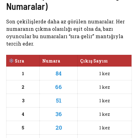
Numaralar)
Son çekilişlerde daha az görülen numaralar. Her
numaranın çıkma olasılığı eşit olsa da, bazı
oyuncular bu numaraları “sıra gelir” mantığıyla
tercih eder.
Sıra
Numara
Çıkış Sayısı
84
1
1 kez
66
2
1 kez
51
3
1 kez
36
4
1 kez
20
5
1 kez