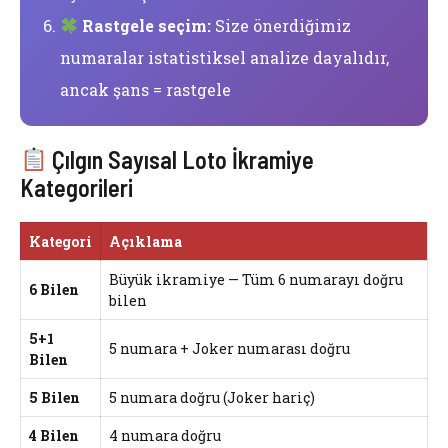
Rastgele seçim:
Size önerdiğimiz
numaralar istatistiksel analize dayalıdır,
ancak şans = rastgele
Çılgın Sayısal Loto İkramiye
Kategorileri
Kategori
Açıklama
Büyük ikramiye — Tüm 6 numarayı doğru
6 Bilen
bilen
5+1
5 numara + Joker numarası doğru
Bilen
5 Bilen
5 numara doğru (Joker hariç)
4 Bilen
4 numara doğru