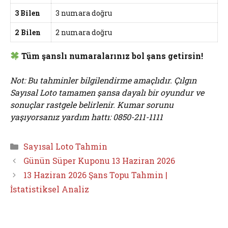
3 Bilen
3 numara doğru
2 Bilen
2 numara doğru
Tüm şanslı numaralarınız bol şans getirsin!
Not: Bu tahminler bilgilendirme amaçlıdır. Çılgın
Sayısal Loto tamamen şansa dayalı bir oyundur ve
sonuçlar rastgele belirlenir. Kumar sorunu
yaşıyorsanız yardım hattı: 0850-211-1111
Kategoriler
Sayısal Loto Tahmin
Günün Süper Kuponu 13 Haziran 2026
13 Haziran 2026 Şans Topu Tahmin |
İstatistiksel Analiz