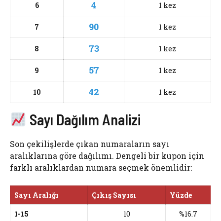
4
6
1 kez
90
7
1 kez
73
8
1 kez
57
9
1 kez
42
10
1 kez
Sayı Dağılım Analizi
Son çekilişlerde çıkan numaraların sayı
aralıklarına göre dağılımı. Dengeli bir kupon için
farklı aralıklardan numara seçmek önemlidir:
Sayı Aralığı
Çıkış Sayısı
Yüzde
1-15
10
%16.7