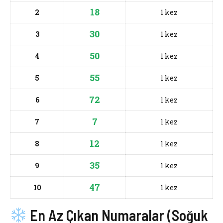
18
2
1 kez
30
3
1 kez
50
4
1 kez
55
5
1 kez
72
6
1 kez
7
7
1 kez
12
8
1 kez
35
9
1 kez
47
10
1 kez
En Az Çıkan Numaralar (Soğuk