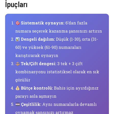
İpuçları
Sistematik oynayın:
6’dan fazla
numara seçerek kazanma şansınızı artırın
Dengeli dağılım:
Düşük (1-30), orta (31-
60) ve yüksek (61-90) numaraları
karıştırarak oynayın
Tek/Çift dengesi:
3 tek + 3 çift
kombinasyonu istatistiksel olarak en sık
görülür
Bütçe kontrolü:
Bahis için ayırdığınız
parayı asla aşmayın
Çeşitlilik:
Aynı numaralarla devamlı
oynamak şansınızı artırmaz