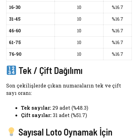
16-30
10
%16.7
31-45
10
%16.7
46-60
10
%16.7
61-75
10
%16.7
76-90
10
%16.7
Tek / Çift Dağılımı
Son çekilişlerde çıkan numaraların tek ve çift
sayı oranı:
Tek sayılar:
29 adet (%48.3)
Çift sayılar:
31 adet (%51.7)
Sayısal Loto Oynamak İçin