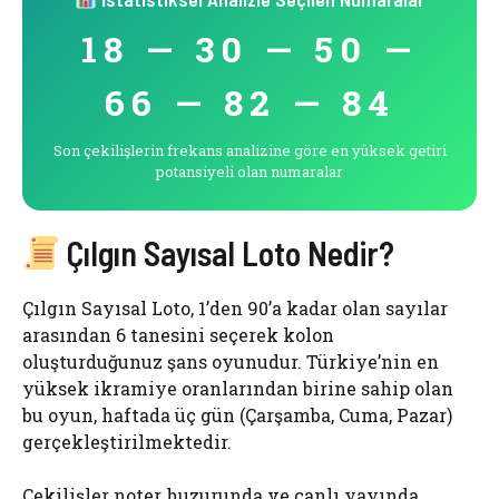
18 — 30 — 50 —
66 — 82 — 84
Son çekilişlerin frekans analizine göre en yüksek getiri
potansiyeli olan numaralar
Çılgın Sayısal Loto Nedir?
Çılgın Sayısal Loto, 1’den 90’a kadar olan sayılar
arasından 6 tanesini seçerek kolon
oluşturduğunuz şans oyunudur. Türkiye’nin en
yüksek ikramiye oranlarından birine sahip olan
bu oyun, haftada üç gün (Çarşamba, Cuma, Pazar)
gerçekleştirilmektedir.
Çekilişler noter huzurunda ve canlı yayında