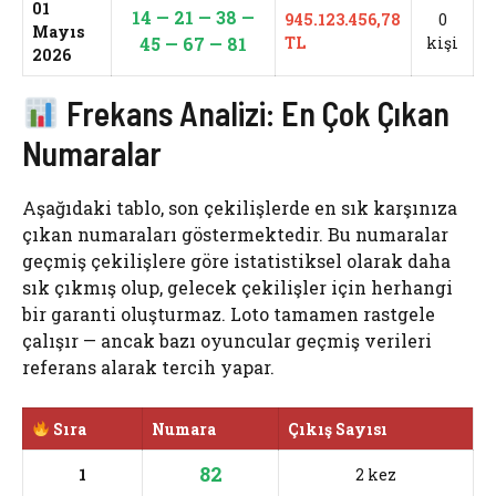
01
14 — 21 — 38 —
945.123.456,78
0
Mayıs
45 — 67 — 81
TL
kişi
2026
Frekans Analizi: En Çok Çıkan
Numaralar
Aşağıdaki tablo, son çekilişlerde en sık karşınıza
çıkan numaraları göstermektedir. Bu numaralar
geçmiş çekilişlere göre istatistiksel olarak daha
sık çıkmış olup, gelecek çekilişler için herhangi
bir garanti oluşturmaz. Loto tamamen rastgele
çalışır — ancak bazı oyuncular geçmiş verileri
referans alarak tercih yapar.
Sıra
Numara
Çıkış Sayısı
82
1
2 kez