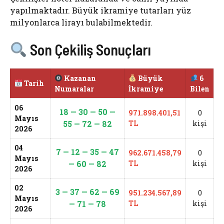
yapılmaktadır. Büyük ikramiye tutarları yüz
milyonlarca lirayı bulabilmektedir.
Son Çekiliş Sonuçları
Kazanan
Büyük
6
Tarih
Numaralar
İkramiye
Bilen
06
18 — 30 — 50 —
971.898.401,51
0
Mayıs
55 — 72 — 82
TL
kişi
2026
04
7 — 12 — 35 — 47
962.671.458,79
0
Mayıs
— 60 — 82
TL
kişi
2026
02
3 — 37 — 62 — 69
951.234.567,89
0
Mayıs
— 71 — 78
TL
kişi
2026