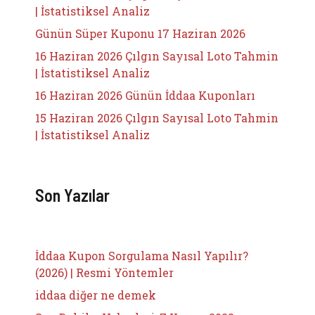
| İstatistiksel Analiz
Günün Süper Kuponu 17 Haziran 2026
16 Haziran 2026 Çılgın Sayısal Loto Tahmin
| İstatistiksel Analiz
16 Haziran 2026 Günün İddaa Kuponları
15 Haziran 2026 Çılgın Sayısal Loto Tahmin
| İstatistiksel Analiz
Son Yazılar
İddaa Kupon Sorgulama Nasıl Yapılır?
(2026) | Resmi Yöntemler
iddaa diğer ne demek