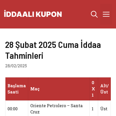
İçeriğe
atla
M
28 Şubat 2025 Cuma İddaa
Tahminleri
28/02/2025
0
Başlama
Alt/
Maç
X
Saati
Üst
1
Oriente Petrolero – Santa
00:00
1
Üst
Cruz