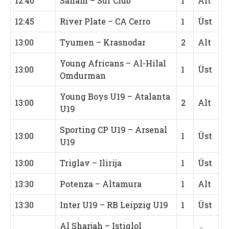
12:40
Saham – Sur Club
1
Alt
12:45
River Plate – CA Cerro
1
Üst
13:00
Tyumen – Krasnodar
2
Alt
Young Africans – Al-Hilal
13:00
1
Üst
Omdurman
Young Boys U19 – Atalanta
13:00
2
Alt
U19
Sporting CP U19 – Arsenal
13:00
1
Üst
U19
13:00
Triglav – Ilirija
1
Üst
13:30
Potenza – Altamura
1
Alt
13:30
Inter U19 – RB Leipzig U19
1
Üst
Al Sharjah – Istiqlol