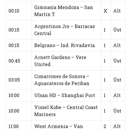
Gimnasia Mendoza – San
00:10
X
Alt
Martin T.
Argentinos Jrs – Barracas
00:15
1
Üst
Central
00:15
Belgrano – Ind. Rivadavia
1
Alt
Arnett Gardens – Vere
00:45
1
Üst
United
Cimarrones de Sonora –
03:05
1
Üst
Aguacateros de Periban
10:00
Ulsan HD – Shanghai Port
1
Alt
Vissel Kobe – Central Coast
10:00
1
Üst
Mariners
11:00
West Armenia – Van
2
Alt