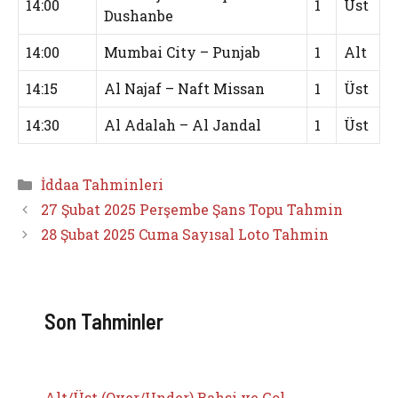
14:00
1
Üst
Dushanbe
14:00
Mumbai City – Punjab
1
Alt
14:15
Al Najaf – Naft Missan
1
Üst
14:30
Al Adalah – Al Jandal
1
Üst
Kategoriler
İddaa Tahminleri
27 Şubat 2025 Perşembe Şans Topu Tahmin
28 Şubat 2025 Cuma Sayısal Loto Tahmin
Son Tahminler
Alt/Üst (Over/Under) Bahsi ve Gol