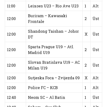
11:00
Leixoes U23 – Rio Ave U23
1
Alt
Buriram – Kawasaki
12:00
2
Üst
Frontale
Shandong Taishan – Johor
12:00
X
Üst
DT
Sparta Prague U19 – Atl.
12:00
2
Üst
Madrid U19
Slovan Bratislava U19 – AC
12:00
2
Üst
Milan U19
12:00
Sutjeska Foca – Zvijezda 09
X
Alt
12:00
Police FC – KCB
1
Alt
12:40
Neom SC – Al Batin
1
Üst