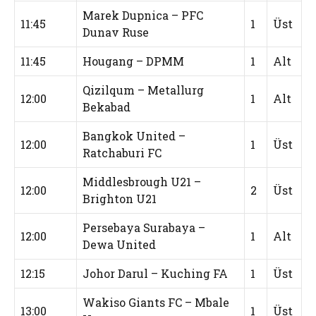
Marek Dupnica – PFC
11:45
1
Üst
Dunav Ruse
11:45
Hougang – DPMM
1
Alt
Qizilqum – Metallurg
12:00
1
Alt
Bekabad
Bangkok United –
12:00
1
Üst
Ratchaburi FC
Middlesbrough U21 –
12:00
2
Üst
Brighton U21
Persebaya Surabaya –
12:00
1
Alt
Dewa United
12:15
Johor Darul – Kuching FA
1
Üst
Wakiso Giants FC – Mbale
13:00
1
Üst