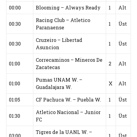
00:00
Blooming – Always Ready
1
Alt
Racing Club – Atletico
00:30
1
Üst
Paranaense
Cruzeiro – Libertad
00:30
1
Üst
Asuncion
Correcaminos – Mineros De
01:00
2
Alt
Zacatecas
Pumas UNAM W. –
01:00
X
Alt
Guadalajara W.
01:05
CF Pachuca W. – Puebla W.
1
Üst
Atletico Nacional – Junior
01:30
1
Üst
FC
Tigres de la UANL W. –
03:00
1
Üst