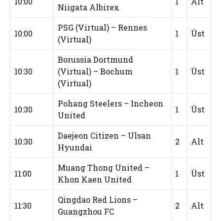
10:00
1
Alt
Niigata Albirex
PSG (Virtual) – Rennes
10:00
1
Üst
(Virtual)
Borussia Dortmund
10:30
(Virtual) – Bochum
1
Üst
(Virtual)
Pohang Steelers – Incheon
10:30
1
Üst
United
Daejeon Citizen – Ulsan
10:30
2
Alt
Hyundai
Muang Thong United –
11:00
1
Üst
Khon Kaen United
Qingdao Red Lions –
11:30
2
Alt
Guangzhou FC