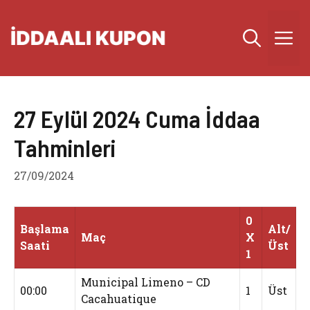
İçeriğe
atla
M
27 Eylül 2024 Cuma İddaa
Tahminleri
27/09/2024
0
Başlama
Alt/
Maç
X
Saati
Üst
1
Municipal Limeno – CD
00:00
1
Üst
Cacahuatique