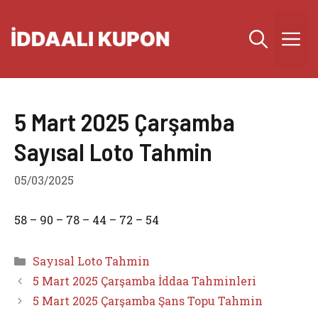
İçeriğe
atla
M
5 Mart 2025 Çarşamba
Sayısal Loto Tahmin
05/03/2025
58 – 90 – 78 – 44 – 72 – 54
Kategoriler
Sayısal Loto Tahmin
5 Mart 2025 Çarşamba İddaa Tahminleri
5 Mart 2025 Çarşamba Şans Topu Tahmin