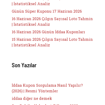
| İstatistiksel Analiz
Günün Süper Kuponu 17 Haziran 2026
16 Haziran 2026 Çılgın Sayısal Loto Tahmin
| İstatistiksel Analiz
16 Haziran 2026 Günün İddaa Kuponları
15 Haziran 2026 Çılgın Sayısal Loto Tahmin
| İstatistiksel Analiz
Son Yazılar
İddaa Kupon Sorgulama Nasıl Yapılır?
(2026) | Resmi Yöntemler
iddaa diğer ne demek