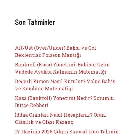
Son Tahminler
Alt/Üst (Over/Under) Bahsi ve Gol
Beklentisi: Poisson Mantığı
Bankroll (Kasa) Yönetimi: Bahiste Uzun
Vadede Ayakta Kalmanın Matematiği
Değerli Kupon Nasıl Kurulur? Value Bahis
ve Kombine Matematiği
Kasa (Bankroll) Yönetimi Nedir? Sorumlu
Bütçe Rehberi
İddaa Oranları Nasıl Hesaplanır? Oran,
Olasılık ve Olası Kazanç
17 Haziran 2026 Çılgın Sayısal Loto Tahmin