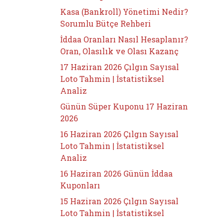
Kasa (Bankroll) Yönetimi Nedir?
Sorumlu Bütçe Rehberi
İddaa Oranları Nasıl Hesaplanır?
Oran, Olasılık ve Olası Kazanç
17 Haziran 2026 Çılgın Sayısal
Loto Tahmin | İstatistiksel
Analiz
Günün Süper Kuponu 17 Haziran
2026
16 Haziran 2026 Çılgın Sayısal
Loto Tahmin | İstatistiksel
Analiz
16 Haziran 2026 Günün İddaa
Kuponları
15 Haziran 2026 Çılgın Sayısal
Loto Tahmin | İstatistiksel