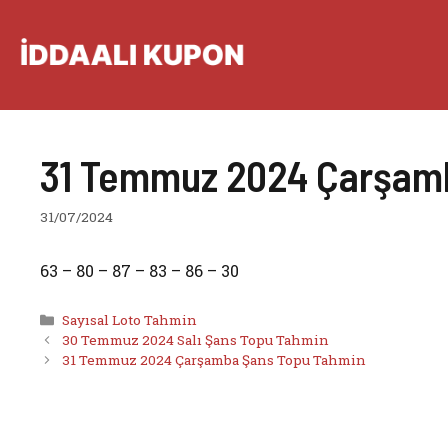
İçeriğe
atla
31 Temmuz 2024 Çarşamb
31/07/2024
63 – 80 – 87 – 83 – 86 – 30
Kategoriler
Sayısal Loto Tahmin
30 Temmuz 2024 Salı Şans Topu Tahmin
31 Temmuz 2024 Çarşamba Şans Topu Tahmin