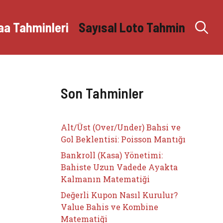
aa Tahminleri
Sayısal Loto Tahmin
Son Tahminler
Alt/Üst (Over/Under) Bahsi ve
Gol Beklentisi: Poisson Mantığı
Bankroll (Kasa) Yönetimi:
Bahiste Uzun Vadede Ayakta
Kalmanın Matematiği
Değerli Kupon Nasıl Kurulur?
Value Bahis ve Kombine
Matematiği