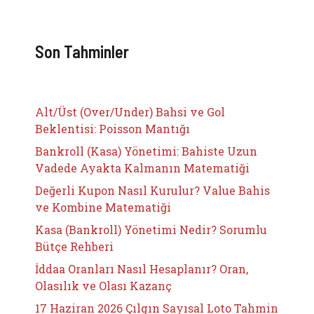
Son Tahminler
Alt/Üst (Over/Under) Bahsi ve Gol
Beklentisi: Poisson Mantığı
Bankroll (Kasa) Yönetimi: Bahiste Uzun
Vadede Ayakta Kalmanın Matematiği
Değerli Kupon Nasıl Kurulur? Value Bahis
ve Kombine Matematiği
Kasa (Bankroll) Yönetimi Nedir? Sorumlu
Bütçe Rehberi
İddaa Oranları Nasıl Hesaplanır? Oran,
Olasılık ve Olası Kazanç
17 Haziran 2026 Çılgın Sayısal Loto Tahmin