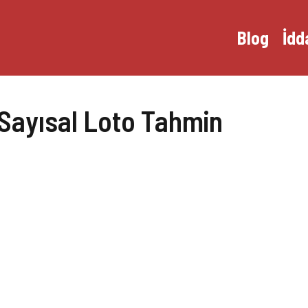
Blog
İdd
 Sayısal Loto Tahmin