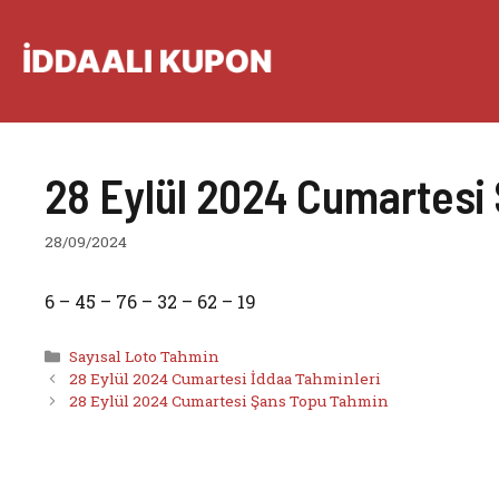
İçeriğe
atla
28 Eylül 2024 Cumartesi
28/09/2024
6 – 45 – 76 – 32 – 62 – 19
Kategoriler
Sayısal Loto Tahmin
28 Eylül 2024 Cumartesi İddaa Tahminleri
28 Eylül 2024 Cumartesi Şans Topu Tahmin