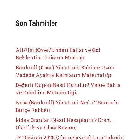
Son Tahminler
Alt/Üst (Over/Under) Bahsi ve Gol
Beklentisi: Poisson Mantığı
Bankroll (Kasa) Yönetimi: Bahiste Uzun
Vadede Ayakta Kalmanın Matematiği
Değerli Kupon Nasıl Kurulur? Value Bahis
ve Kombine Matematiği
Kasa (Bankroll) Yönetimi Nedir? Sorumlu
Bütçe Rehberi
İddaa Oranları Nasıl Hesaplanır? Oran,
Olasılık ve Olası Kazanç
17 Haziran 2026 Çılgın Sayısal Loto Tahmin