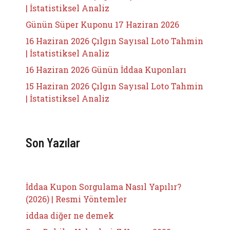
| İstatistiksel Analiz
Günün Süper Kuponu 17 Haziran 2026
16 Haziran 2026 Çılgın Sayısal Loto Tahmin
| İstatistiksel Analiz
16 Haziran 2026 Günün İddaa Kuponları
15 Haziran 2026 Çılgın Sayısal Loto Tahmin
| İstatistiksel Analiz
Son Yazılar
İddaa Kupon Sorgulama Nasıl Yapılır?
(2026) | Resmi Yöntemler
iddaa diğer ne demek