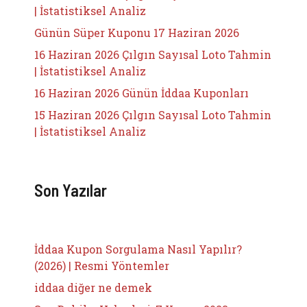
| İstatistiksel Analiz
Günün Süper Kuponu 17 Haziran 2026
16 Haziran 2026 Çılgın Sayısal Loto Tahmin
| İstatistiksel Analiz
16 Haziran 2026 Günün İddaa Kuponları
15 Haziran 2026 Çılgın Sayısal Loto Tahmin
| İstatistiksel Analiz
Son Yazılar
İddaa Kupon Sorgulama Nasıl Yapılır?
(2026) | Resmi Yöntemler
iddaa diğer ne demek