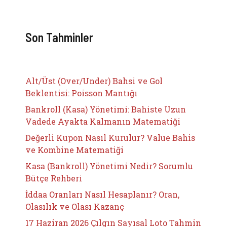
Son Tahminler
Alt/Üst (Over/Under) Bahsi ve Gol
Beklentisi: Poisson Mantığı
Bankroll (Kasa) Yönetimi: Bahiste Uzun
Vadede Ayakta Kalmanın Matematiği
Değerli Kupon Nasıl Kurulur? Value Bahis
ve Kombine Matematiği
Kasa (Bankroll) Yönetimi Nedir? Sorumlu
Bütçe Rehberi
İddaa Oranları Nasıl Hesaplanır? Oran,
Olasılık ve Olası Kazanç
17 Haziran 2026 Çılgın Sayısal Loto Tahmin