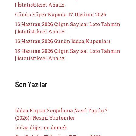
| İstatistiksel Analiz
Günün Süper Kuponu 17 Haziran 2026
16 Haziran 2026 Çılgın Sayısal Loto Tahmin
| İstatistiksel Analiz
16 Haziran 2026 Günün İddaa Kuponları
15 Haziran 2026 Çılgın Sayısal Loto Tahmin
| İstatistiksel Analiz
Son Yazılar
İddaa Kupon Sorgulama Nasıl Yapılır?
(2026) | Resmi Yöntemler
iddaa diğer ne demek