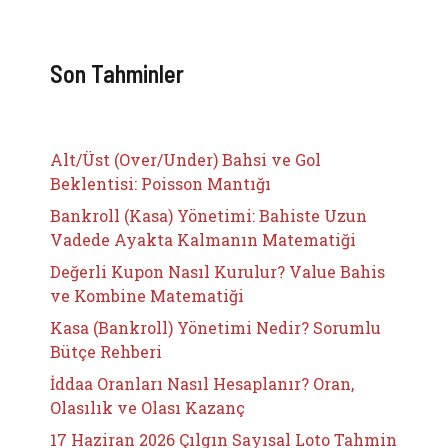
Son Tahminler
Alt/Üst (Over/Under) Bahsi ve Gol
Beklentisi: Poisson Mantığı
Bankroll (Kasa) Yönetimi: Bahiste Uzun
Vadede Ayakta Kalmanın Matematiği
Değerli Kupon Nasıl Kurulur? Value Bahis
ve Kombine Matematiği
Kasa (Bankroll) Yönetimi Nedir? Sorumlu
Bütçe Rehberi
İddaa Oranları Nasıl Hesaplanır? Oran,
Olasılık ve Olası Kazanç
17 Haziran 2026 Çılgın Sayısal Loto Tahmin