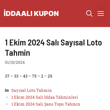
İçeriğe
atla
M
1 Ekim 2024 Salı Sayısal Loto
Tahmin
01/10/2024
37 – 33 – 43 – 75 – 2 – 29
Kategoriler
Sayısal Loto Tahmin
1 Ekim 2024 Salı İddaa Tahminleri
1 Ekim 2024 Salı Şans Topu Tahmin