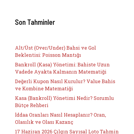
Son Tahminler
Alt/Üst (Over/Under) Bahsi ve Gol
Beklentisi: Poisson Mantığı
Bankroll (Kasa) Yönetimi: Bahiste Uzun
Vadede Ayakta Kalmanın Matematiği
Değerli Kupon Nasıl Kurulur? Value Bahis
ve Kombine Matematiği
Kasa (Bankroll) Yönetimi Nedir? Sorumlu
Bütçe Rehberi
İddaa Oranları Nasıl Hesaplanır? Oran,
Olasılık ve Olası Kazanç
17 Haziran 2026 Çılgın Sayısal Loto Tahmin