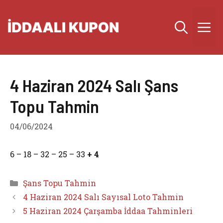
İçeriğe
atla
M
4 Haziran 2024 Salı Şans
Topu Tahmin
04/06/2024
6 – 18 – 32 – 25 – 33
+ 4
Kategoriler
Şans Topu Tahmin
4 Haziran 2024 Salı Sayısal Loto Tahmin
5 Haziran 2024 Çarşamba İddaa Tahminleri