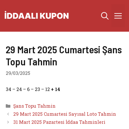
İçeriğe
atla
M
29 Mart 2025 Cumartesi Şans
Topu Tahmin
29/03/2025
34 – 24 – 6 – 23 – 12
+ 14
Kategoriler
Şans Topu Tahmin
29 Mart 2025 Cumartesi Sayısal Loto Tahmin
31 Mart 2025 Pazartesi İddaa Tahminleri