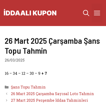
İçeriğe
atla
M
26 Mart 2025 Çarşamba Şans
Topu Tahmin
26/03/2025
16 – 34 – 12 – 30 – 9
+ 7
Kategoriler
Şans Topu Tahmin
26 Mart 2025 Çarşamba Sayısal Loto Tahmin
27 Mart 2025 Perşembe İddaa Tahminleri