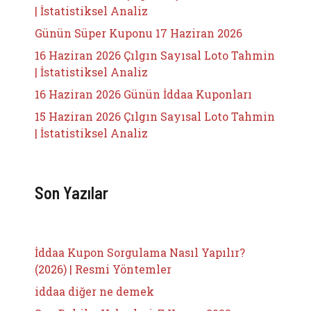
| İstatistiksel Analiz
Günün Süper Kuponu 17 Haziran 2026
16 Haziran 2026 Çılgın Sayısal Loto Tahmin
| İstatistiksel Analiz
16 Haziran 2026 Günün İddaa Kuponları
15 Haziran 2026 Çılgın Sayısal Loto Tahmin
| İstatistiksel Analiz
Son Yazılar
İddaa Kupon Sorgulama Nasıl Yapılır?
(2026) | Resmi Yöntemler
iddaa diğer ne demek