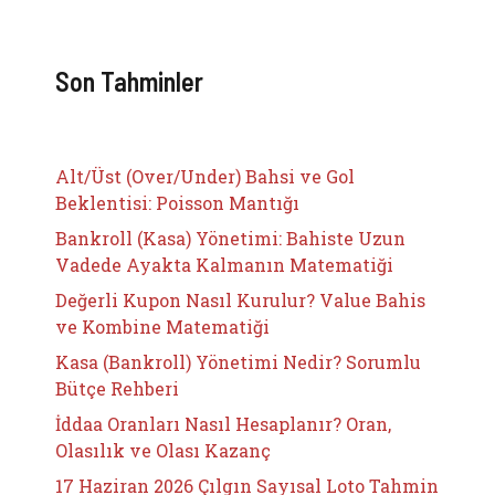
Son Tahminler
Alt/Üst (Over/Under) Bahsi ve Gol
Beklentisi: Poisson Mantığı
Bankroll (Kasa) Yönetimi: Bahiste Uzun
Vadede Ayakta Kalmanın Matematiği
Değerli Kupon Nasıl Kurulur? Value Bahis
ve Kombine Matematiği
Kasa (Bankroll) Yönetimi Nedir? Sorumlu
Bütçe Rehberi
İddaa Oranları Nasıl Hesaplanır? Oran,
Olasılık ve Olası Kazanç
17 Haziran 2026 Çılgın Sayısal Loto Tahmin