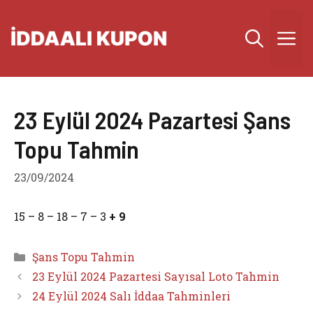
İçeriğe
atla
M
23 Eylül 2024 Pazartesi Şans
Topu Tahmin
23/09/2024
15 – 8 – 18 – 7 – 3
+ 9
Kategoriler
Şans Topu Tahmin
23 Eylül 2024 Pazartesi Sayısal Loto Tahmin
24 Eylül 2024 Salı İddaa Tahminleri