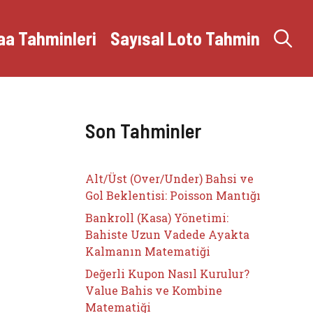
aa Tahminleri
Sayısal Loto Tahmin
Son Tahminler
Alt/Üst (Over/Under) Bahsi ve
Gol Beklentisi: Poisson Mantığı
Bankroll (Kasa) Yönetimi:
Bahiste Uzun Vadede Ayakta
Kalmanın Matematiği
Değerli Kupon Nasıl Kurulur?
Value Bahis ve Kombine
Matematiği