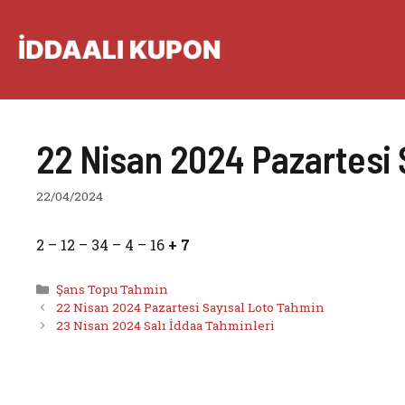
İçeriğe
atla
22 Nisan 2024 Pazartesi
22/04/2024
2 – 12 – 34 – 4 – 16
+ 7
Kategoriler
Şans Topu Tahmin
22 Nisan 2024 Pazartesi Sayısal Loto Tahmin
23 Nisan 2024 Salı İddaa Tahminleri