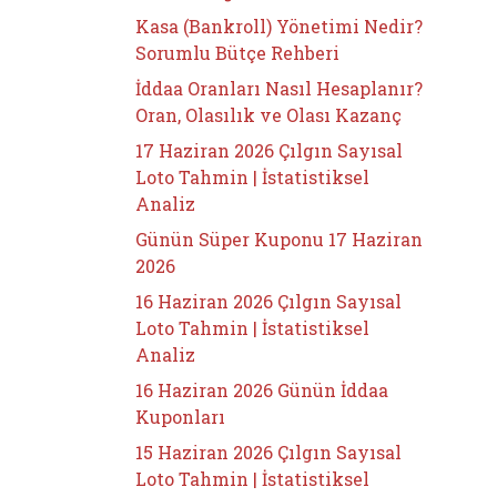
Kasa (Bankroll) Yönetimi Nedir?
Sorumlu Bütçe Rehberi
İddaa Oranları Nasıl Hesaplanır?
Oran, Olasılık ve Olası Kazanç
17 Haziran 2026 Çılgın Sayısal
Loto Tahmin | İstatistiksel
Analiz
Günün Süper Kuponu 17 Haziran
2026
16 Haziran 2026 Çılgın Sayısal
Loto Tahmin | İstatistiksel
Analiz
16 Haziran 2026 Günün İddaa
Kuponları
15 Haziran 2026 Çılgın Sayısal
Loto Tahmin | İstatistiksel