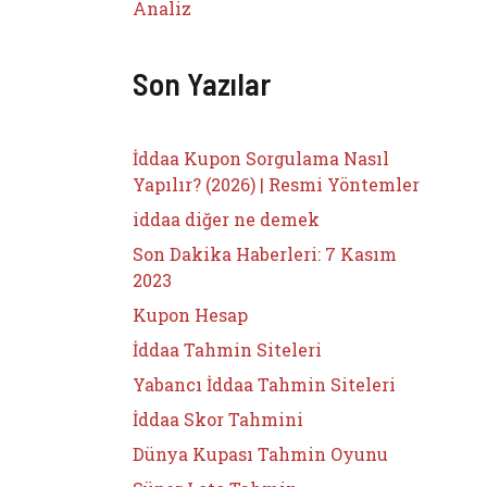
Analiz
Son Yazılar
İddaa Kupon Sorgulama Nasıl
Yapılır? (2026) | Resmi Yöntemler
iddaa diğer ne demek
Son Dakika Haberleri: 7 Kasım
2023
Kupon Hesap
İddaa Tahmin Siteleri
Yabancı İddaa Tahmin Siteleri
İddaa Skor Tahmini
Dünya Kupası Tahmin Oyunu