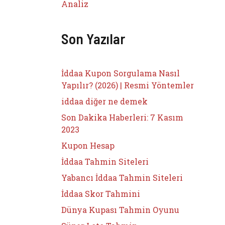
Analiz
Son Yazılar
İddaa Kupon Sorgulama Nasıl
Yapılır? (2026) | Resmi Yöntemler
iddaa diğer ne demek
Son Dakika Haberleri: 7 Kasım
2023
Kupon Hesap
İddaa Tahmin Siteleri
Yabancı İddaa Tahmin Siteleri
İddaa Skor Tahmini
Dünya Kupası Tahmin Oyunu