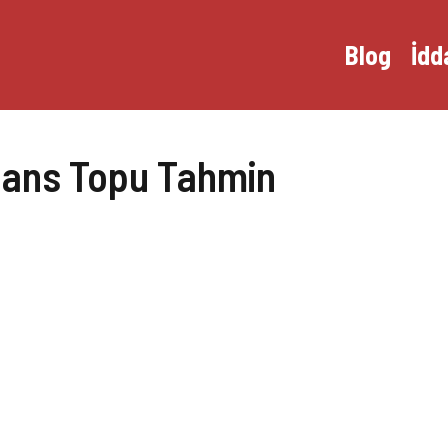
Blog
İdd
Şans Topu Tahmin