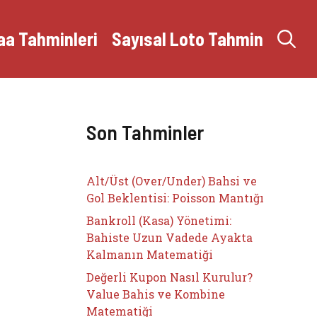
aa Tahminleri
Sayısal Loto Tahmin
Son Tahminler
Alt/Üst (Over/Under) Bahsi ve
Gol Beklentisi: Poisson Mantığı
Bankroll (Kasa) Yönetimi:
Bahiste Uzun Vadede Ayakta
Kalmanın Matematiği
Değerli Kupon Nasıl Kurulur?
Value Bahis ve Kombine
Matematiği