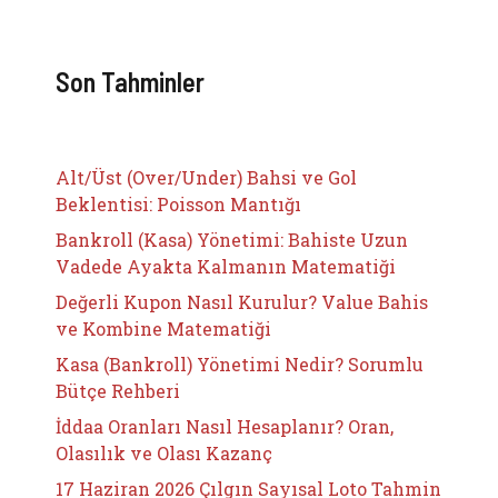
Son Tahminler
Alt/Üst (Over/Under) Bahsi ve Gol
Beklentisi: Poisson Mantığı
Bankroll (Kasa) Yönetimi: Bahiste Uzun
Vadede Ayakta Kalmanın Matematiği
Değerli Kupon Nasıl Kurulur? Value Bahis
ve Kombine Matematiği
Kasa (Bankroll) Yönetimi Nedir? Sorumlu
Bütçe Rehberi
İddaa Oranları Nasıl Hesaplanır? Oran,
Olasılık ve Olası Kazanç
17 Haziran 2026 Çılgın Sayısal Loto Tahmin