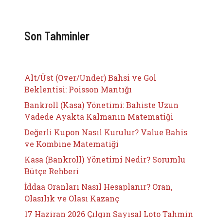
Son Tahminler
Alt/Üst (Over/Under) Bahsi ve Gol
Beklentisi: Poisson Mantığı
Bankroll (Kasa) Yönetimi: Bahiste Uzun
Vadede Ayakta Kalmanın Matematiği
Değerli Kupon Nasıl Kurulur? Value Bahis
ve Kombine Matematiği
Kasa (Bankroll) Yönetimi Nedir? Sorumlu
Bütçe Rehberi
İddaa Oranları Nasıl Hesaplanır? Oran,
Olasılık ve Olası Kazanç
17 Haziran 2026 Çılgın Sayısal Loto Tahmin