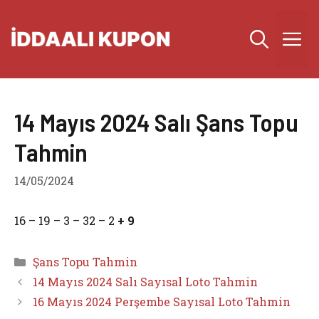
İçeriğe
atla
M
14 Mayıs 2024 Salı Şans Topu
Tahmin
14/05/2024
16 – 19 – 3 – 32 – 2
+ 9
Kategoriler
Şans Topu Tahmin
14 Mayıs 2024 Salı Sayısal Loto Tahmin
16 Mayıs 2024 Perşembe Sayısal Loto Tahmin