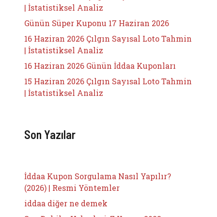
| İstatistiksel Analiz
Günün Süper Kuponu 17 Haziran 2026
16 Haziran 2026 Çılgın Sayısal Loto Tahmin
| İstatistiksel Analiz
16 Haziran 2026 Günün İddaa Kuponları
15 Haziran 2026 Çılgın Sayısal Loto Tahmin
| İstatistiksel Analiz
Son Yazılar
İddaa Kupon Sorgulama Nasıl Yapılır?
(2026) | Resmi Yöntemler
iddaa diğer ne demek