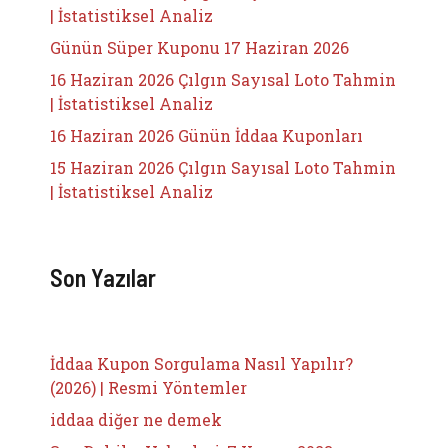
| İstatistiksel Analiz
Günün Süper Kuponu 17 Haziran 2026
16 Haziran 2026 Çılgın Sayısal Loto Tahmin
| İstatistiksel Analiz
16 Haziran 2026 Günün İddaa Kuponları
15 Haziran 2026 Çılgın Sayısal Loto Tahmin
| İstatistiksel Analiz
Son Yazılar
İddaa Kupon Sorgulama Nasıl Yapılır?
(2026) | Resmi Yöntemler
iddaa diğer ne demek