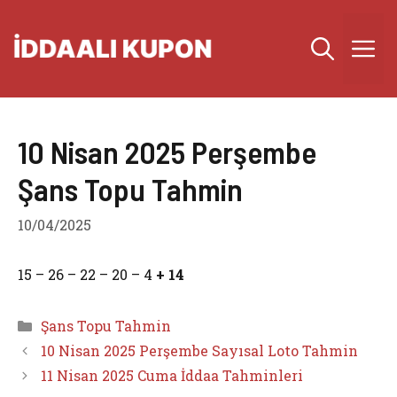
İçeriğe
atla
M
10 Nisan 2025 Perşembe
Şans Topu Tahmin
10/04/2025
15 – 26 – 22 – 20 – 4
+ 14
Kategoriler
Şans Topu Tahmin
10 Nisan 2025 Perşembe Sayısal Loto Tahmin
11 Nisan 2025 Cuma İddaa Tahminleri