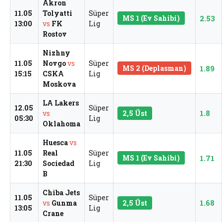
Akron
11.05
Tolyatti
Süper
MS 1 (Ev Sahibi)
2.53
13:00
vs
FK
Lig
Rostov
Nizhny
11.05
Novgo
vs
Süper
MS 2 (Deplasman)
1.89
15:15
CSKA
Lig
Moskova
LA Lakers
12.05
Süper
1.8
vs
2,5 Üst
05:30
Lig
Oklahoma
Huesca
vs
11.05
Real
Süper
MS 1 (Ev Sahibi)
1.71
21:30
Sociedad
Lig
B
Chiba Jets
11.05
Süper
1.68
vs
Gunma
2,5 Üst
13:05
Lig
Crane