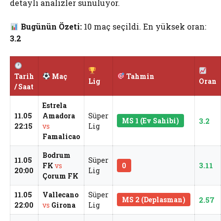
detaylı analizler sunuluyor.
Bugünün Özeti:
10 maç seçildi. En yüksek oran:
3.2
Tarih
Maç
Tahmin
Lig
Oran
/ Saat
Estrela
11.05
Amadora
Süper
MS 1 (Ev Sahibi)
3.2
22:15
vs
Lig
Famalicao
Bodrum
11.05
Süper
3.11
FK
vs
0
20:00
Lig
Çorum FK
11.05
Vallecano
Süper
MS 2 (Deplasman)
2.57
22:00
vs
Girona
Lig