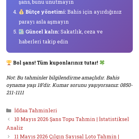
şans, bunu unutmayın
Bütçe yönetimi:
Bahis için ayırdığınız
parayı asla aşmayın
Güncel kalın:
Sakatlık, ceza ve
haberleri takip edin
Bol şans! Tüm kuponlarınız tutar!
Not: Bu tahminler bilgilendirme amaçlıdır. Bahis
oynama yaşı 18’dir. Kumar sorunu yaşıyorsanız: 0850-
211-1111
Kategoriler
İddaa Tahminleri
10 Mayıs 2026 Şans Topu Tahmin | İstatistiksel
Analiz
11 Mayıs 2026 Çılgın Sayısal Loto Tahmin |