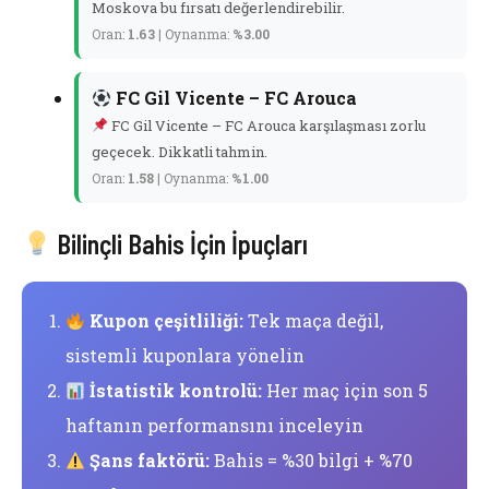
Moskova bu fırsatı değerlendirebilir.
Oran:
1.63
| Oynanma:
%3.00
FC Gil Vicente – FC Arouca
FC Gil Vicente – FC Arouca karşılaşması zorlu
geçecek. Dikkatli tahmin.
Oran:
1.58
| Oynanma:
%1.00
Bilinçli Bahis İçin İpuçları
Kupon çeşitliliği:
Tek maça değil,
sistemli kuponlara yönelin
İstatistik kontrolü:
Her maç için son 5
haftanın performansını inceleyin
Şans faktörü:
Bahis = %30 bilgi + %70