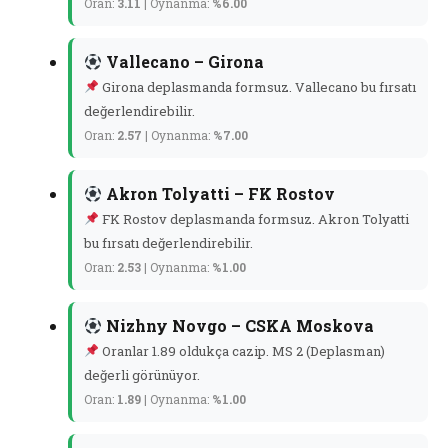
Oran:
3.11
| Oynanma:
%6.00
Vallecano – Girona
Girona deplasmanda formsuz. Vallecano bu fırsatı
değerlendirebilir.
Oran:
2.57
| Oynanma:
%7.00
Akron Tolyatti – FK Rostov
FK Rostov deplasmanda formsuz. Akron Tolyatti
bu fırsatı değerlendirebilir.
Oran:
2.53
| Oynanma:
%1.00
Nizhny Novgo – CSKA Moskova
Oranlar 1.89 oldukça cazip. MS 2 (Deplasman)
değerli görünüyor.
Oran:
1.89
| Oynanma:
%1.00