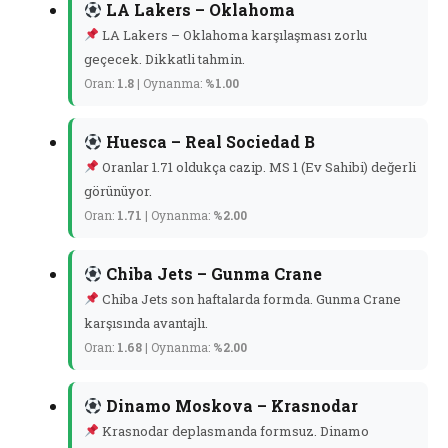
LA Lakers – Oklahoma
LA Lakers – Oklahoma karşılaşması zorlu
geçecek. Dikkatli tahmin.
Oran:
1.8
| Oynanma:
%1.00
Huesca – Real Sociedad B
Oranlar 1.71 oldukça cazip. MS 1 (Ev Sahibi) değerli
görünüyor.
Oran:
1.71
| Oynanma:
%2.00
Chiba Jets – Gunma Crane
Chiba Jets son haftalarda formda. Gunma Crane
karşısında avantajlı.
Oran:
1.68
| Oynanma:
%2.00
Dinamo Moskova – Krasnodar
Krasnodar deplasmanda formsuz. Dinamo