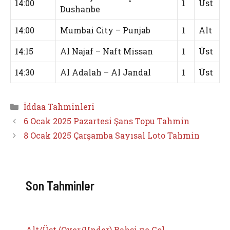
14:00
1
Üst
Dushanbe
14:00
Mumbai City – Punjab
1
Alt
14:15
Al Najaf – Naft Missan
1
Üst
14:30
Al Adalah – Al Jandal
1
Üst
Kategoriler
İddaa Tahminleri
6 Ocak 2025 Pazartesi Şans Topu Tahmin
8 Ocak 2025 Çarşamba Sayısal Loto Tahmin
Son Tahminler
Alt/Üst (Over/Under) Bahsi ve Gol