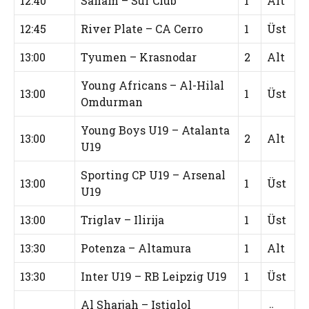
12:40
Saham – Sur Club
1
Alt
12:45
River Plate – CA Cerro
1
Üst
13:00
Tyumen – Krasnodar
2
Alt
Young Africans – Al-Hilal
13:00
1
Üst
Omdurman
Young Boys U19 – Atalanta
13:00
2
Alt
U19
Sporting CP U19 – Arsenal
13:00
1
Üst
U19
13:00
Triglav – Ilirija
1
Üst
13:30
Potenza – Altamura
1
Alt
13:30
Inter U19 – RB Leipzig U19
1
Üst
Al Sharjah – Istiqlol