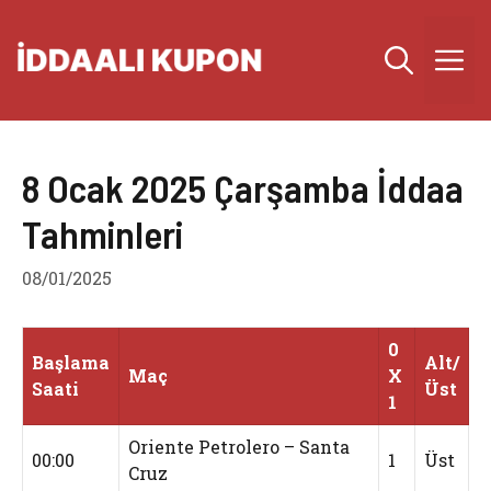
İçeriğe
atla
M
8 Ocak 2025 Çarşamba İddaa
Tahminleri
08/01/2025
0
Başlama
Alt/
Maç
X
Saati
Üst
1
Oriente Petrolero – Santa
00:00
1
Üst
Cruz