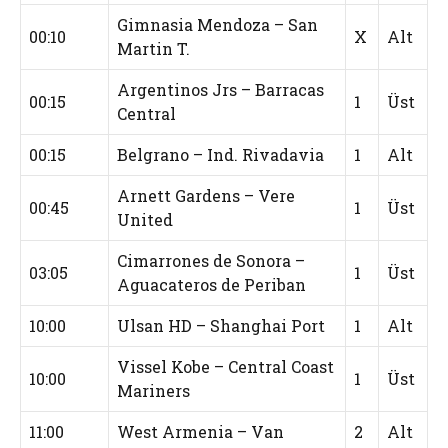
Gimnasia Mendoza – San
00:10
X
Alt
Martin T.
Argentinos Jrs – Barracas
00:15
1
Üst
Central
00:15
Belgrano – Ind. Rivadavia
1
Alt
Arnett Gardens – Vere
00:45
1
Üst
United
Cimarrones de Sonora –
03:05
1
Üst
Aguacateros de Periban
10:00
Ulsan HD – Shanghai Port
1
Alt
Vissel Kobe – Central Coast
10:00
1
Üst
Mariners
11:00
West Armenia – Van
2
Alt