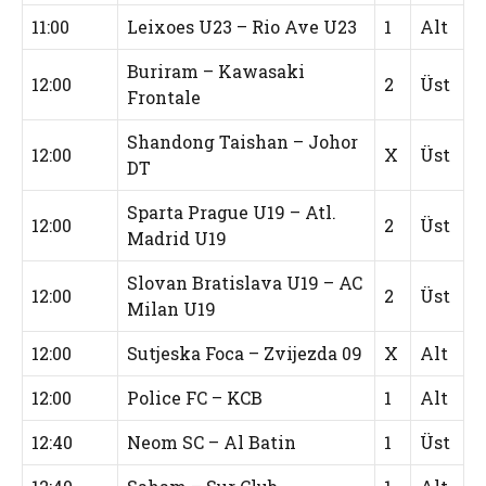
11:00
Leixoes U23 – Rio Ave U23
1
Alt
Buriram – Kawasaki
12:00
2
Üst
Frontale
Shandong Taishan – Johor
12:00
X
Üst
DT
Sparta Prague U19 – Atl.
12:00
2
Üst
Madrid U19
Slovan Bratislava U19 – AC
12:00
2
Üst
Milan U19
12:00
Sutjeska Foca – Zvijezda 09
X
Alt
12:00
Police FC – KCB
1
Alt
12:40
Neom SC – Al Batin
1
Üst