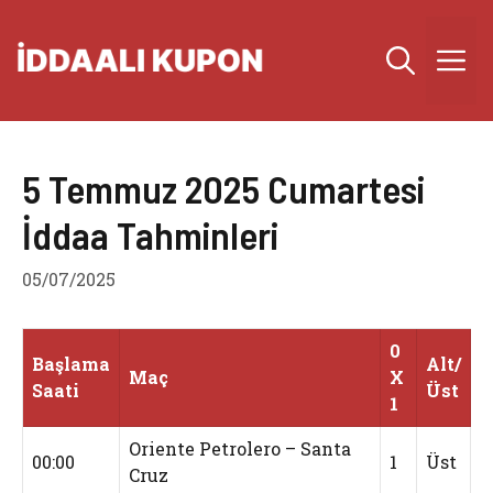
İçeriğe
atla
M
5 Temmuz 2025 Cumartesi
İddaa Tahminleri
05/07/2025
0
Başlama
Alt/
Maç
X
Saati
Üst
1
Oriente Petrolero – Santa
00:00
1
Üst
Cruz