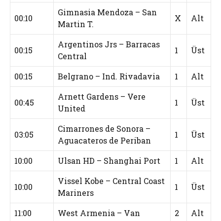
Gimnasia Mendoza – San
00:10
X
Alt
Martin T.
Argentinos Jrs – Barracas
00:15
1
Üst
Central
00:15
Belgrano – Ind. Rivadavia
1
Alt
Arnett Gardens – Vere
00:45
1
Üst
United
Cimarrones de Sonora –
03:05
1
Üst
Aguacateros de Periban
10:00
Ulsan HD – Shanghai Port
1
Alt
Vissel Kobe – Central Coast
10:00
1
Üst
Mariners
11:00
West Armenia – Van
2
Alt