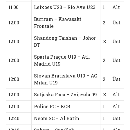
11:00
Leixoes U23 – Rio Ave U23
1
Alt
Buriram – Kawasaki
12:00
2
Üst
Frontale
Shandong Taishan – Johor
12:00
X
Üst
DT
Sparta Prague U19 – Atl.
12:00
2
Üst
Madrid U19
Slovan Bratislava U19 – AC
12:00
2
Üst
Milan U19
12:00
Sutjeska Foca – Zvijezda 09
X
Alt
12:00
Police FC – KCB
1
Alt
12:40
Neom SC – Al Batin
1
Üst