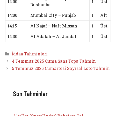
14:00
1
Üst
Dushanbe
14:00
Mumbai City – Punjab
1
Alt
14:15
Al Najaf – Naft Missan
1
Üst
14:30
Al Adalah – Al Jandal
1
Üst
Kategoriler
İddaa Tahminleri
4 Temmuz 2025 Cuma Şans Topu Tahmin
5 Temmuz 2025 Cumartesi Sayısal Loto Tahmin
Son Tahminler
Alt/Üst (Over/Under) Bahsi ve Gol