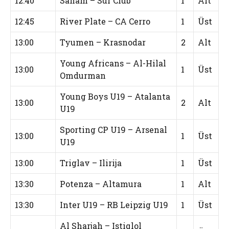
12:40
Saham – Sur Club
1
Alt
12:45
River Plate – CA Cerro
1
Üst
13:00
Tyumen – Krasnodar
2
Alt
Young Africans – Al-Hilal
13:00
1
Üst
Omdurman
Young Boys U19 – Atalanta
13:00
2
Alt
U19
Sporting CP U19 – Arsenal
13:00
1
Üst
U19
13:00
Triglav – Ilirija
1
Üst
13:30
Potenza – Altamura
1
Alt
13:30
Inter U19 – RB Leipzig U19
1
Üst
Al Sharjah – Istiqlol