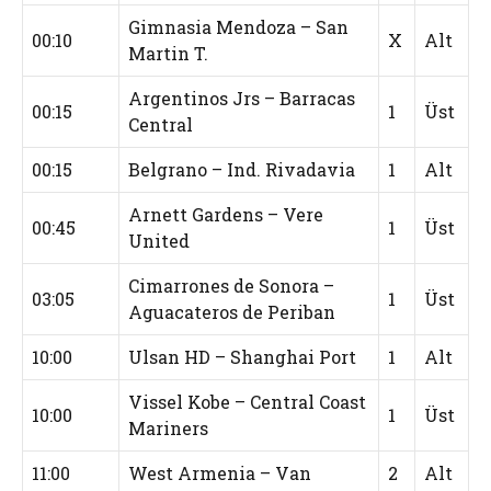
Gimnasia Mendoza – San
00:10
X
Alt
Martin T.
Argentinos Jrs – Barracas
00:15
1
Üst
Central
00:15
Belgrano – Ind. Rivadavia
1
Alt
Arnett Gardens – Vere
00:45
1
Üst
United
Cimarrones de Sonora –
03:05
1
Üst
Aguacateros de Periban
10:00
Ulsan HD – Shanghai Port
1
Alt
Vissel Kobe – Central Coast
10:00
1
Üst
Mariners
11:00
West Armenia – Van
2
Alt