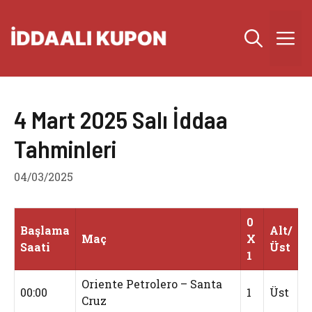
İçeriğe
atla
M
4 Mart 2025 Salı İddaa
Tahminleri
04/03/2025
0
Başlama
Alt/
Maç
X
Saati
Üst
1
Oriente Petrolero – Santa
00:00
1
Üst
Cruz