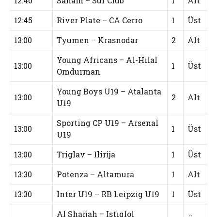
12:40
Saham – Sur Club
1
Alt
12:45
River Plate – CA Cerro
1
Üst
13:00
Tyumen – Krasnodar
2
Alt
Young Africans – Al-Hilal
13:00
1
Üst
Omdurman
Young Boys U19 – Atalanta
13:00
2
Alt
U19
Sporting CP U19 – Arsenal
13:00
1
Üst
U19
13:00
Triglav – Ilirija
1
Üst
13:30
Potenza – Altamura
1
Alt
13:30
Inter U19 – RB Leipzig U19
1
Üst
Al Sharjah – Istiqlol