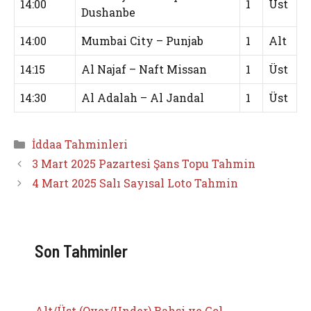
14:00
1
Üst
Dushanbe
14:00
Mumbai City – Punjab
1
Alt
14:15
Al Najaf – Naft Missan
1
Üst
14:30
Al Adalah – Al Jandal
1
Üst
Kategoriler
İddaa Tahminleri
3 Mart 2025 Pazartesi Şans Topu Tahmin
4 Mart 2025 Salı Sayısal Loto Tahmin
Son Tahminler
Alt/Üst (Over/Under) Bahsi ve Gol