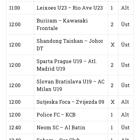
11:00
Leixoes U23 – Rio Ave U23
1
Alt
Buriram – Kawasaki
12:00
2
Üst
Frontale
Shandong Taishan – Johor
12:00
X
Üst
DT
Sparta Prague U19 – Atl.
12:00
2
Üst
Madrid U19
Slovan Bratislava U19 – AC
12:00
2
Üst
Milan U19
12:00
Sutjeska Foca – Zvijezda 09
X
Alt
12:00
Police FC – KCB
1
Alt
12:40
Neom SC – Al Batin
1
Üst