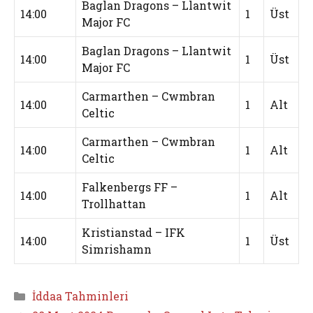
Baglan Dragons – Llantwit
14:00
1
Üst
Major FC
Baglan Dragons – Llantwit
14:00
1
Üst
Major FC
Carmarthen – Cwmbran
14:00
1
Alt
Celtic
Carmarthen – Cwmbran
14:00
1
Alt
Celtic
Falkenbergs FF –
14:00
1
Alt
Trollhattan
Kristianstad – IFK
14:00
1
Üst
Simrishamn
Kategoriler
İddaa Tahminleri