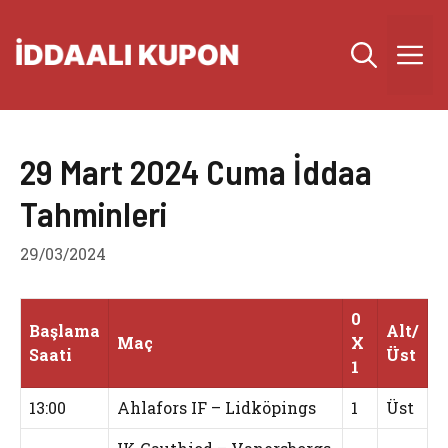
İçeriğe
atla
M
29 Mart 2024 Cuma İddaa
Tahminleri
29/03/2024
0
Başlama
Alt/
Maç
X
Saati
Üst
1
13:00
Ahlafors IF – Lidköpings
1
Üst