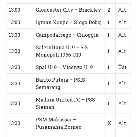
13:00
Gloucester City – Brackley
2
Alt
13:00
Igman Konjic – Sloga Doboj
1
Alt
13:30
Campodarsego – Chioggia
1
Alt
Salernitana U19 – S.S.
13:30
1
Alt
Monopoli 1966 U19
13:30
Spal U19 – Vicenza U19
1
Üst
Barito Putera – PSIS
13:30
1
Alt
Semarang
Madura United FC – PSS
13:30
1
Alt
Sleman
PSM Makassar –
13:30
X
Alt
Pusamania Borneo