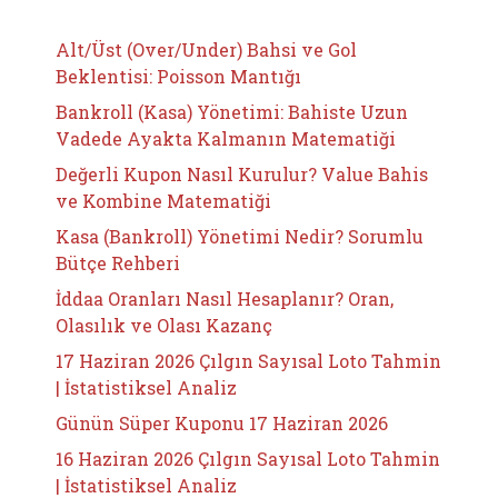
Alt/Üst (Over/Under) Bahsi ve Gol
Beklentisi: Poisson Mantığı
Bankroll (Kasa) Yönetimi: Bahiste Uzun
Vadede Ayakta Kalmanın Matematiği
Değerli Kupon Nasıl Kurulur? Value Bahis
ve Kombine Matematiği
Kasa (Bankroll) Yönetimi Nedir? Sorumlu
Bütçe Rehberi
İddaa Oranları Nasıl Hesaplanır? Oran,
Olasılık ve Olası Kazanç
17 Haziran 2026 Çılgın Sayısal Loto Tahmin
| İstatistiksel Analiz
Günün Süper Kuponu 17 Haziran 2026
16 Haziran 2026 Çılgın Sayısal Loto Tahmin
| İstatistiksel Analiz