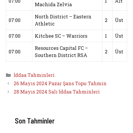
07:00
1
Alt
Machida Zelvia
North District – Eastern
07:00
2
Üst
Athletic
07:00
Kitchee SC – Warriors
1
Üst
Resources Capital FC –
07:00
2
Üst
Southern District RSA
Kategoriler
İddaa Tahminleri
26 Mayıs 2024 Pazar Şans Topu Tahmin
28 Mayıs 2024 Salı İddaa Tahminleri
Son Tahminler