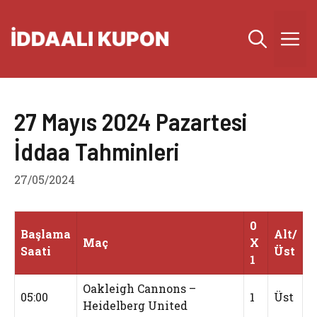
İçeriğe
atla
M
27 Mayıs 2024 Pazartesi
İddaa Tahminleri
27/05/2024
0
Başlama
Alt/
Maç
X
Saati
Üst
1
Oakleigh Cannons –
05:00
1
Üst
Heidelberg United