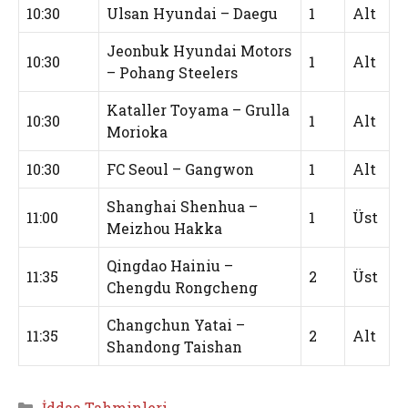
10:30
Ulsan Hyundai – Daegu
1
Alt
Jeonbuk Hyundai Motors
10:30
1
Alt
– Pohang Steelers
Kataller Toyama – Grulla
10:30
1
Alt
Morioka
10:30
FC Seoul – Gangwon
1
Alt
Shanghai Shenhua –
11:00
1
Üst
Meizhou Hakka
Qingdao Hainiu –
11:35
2
Üst
Chengdu Rongcheng
Changchun Yatai –
11:35
2
Alt
Shandong Taishan
Kategoriler
İddaa Tahminleri