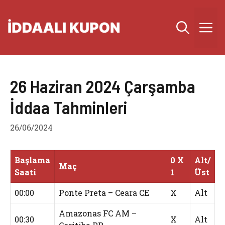
İçeriğe
atla
M
26 Haziran 2024 Çarşamba
İddaa Tahminleri
26/06/2024
Başlama
0 X
Alt/
Maç
Saati
1
Üst
00:00
Ponte Preta – Ceara CE
X
Alt
Amazonas FC AM –
00:30
X
Alt