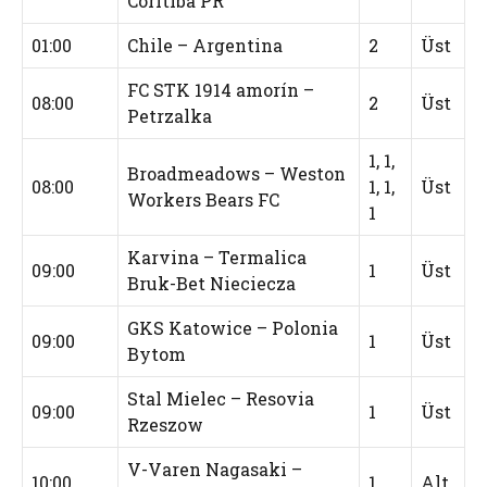
Coritiba PR
01:00
Chile – Argentina
2
Üst
FC STK 1914 amorín –
08:00
2
Üst
Petrzalka
1, 1,
Broadmeadows – Weston
08:00
1, 1,
Üst
Workers Bears FC
1
Karvina – Termalica
09:00
1
Üst
Bruk-Bet Nieciecza
GKS Katowice – Polonia
09:00
1
Üst
Bytom
Stal Mielec – Resovia
09:00
1
Üst
Rzeszow
V-Varen Nagasaki –
10:00
1
Alt