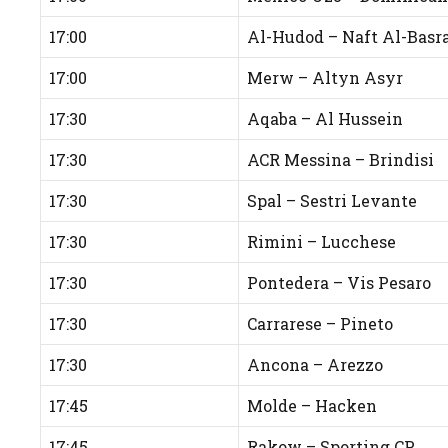
17:00
Al-Hudod – Naft Al-Basr
17:00
Merw – Altyn Asyr
17:30
Aqaba – Al Hussein
17:30
ACR Messina – Brindisi
17:30
Spal – Sestri Levante
17:30
Rimini – Lucchese
17:30
Pontedera – Vis Pesaro
17:30
Carrarese – Pineto
17:30
Ancona – Arezzo
17:45
Molde – Hacken
17:45
Rakow – Sporting CP