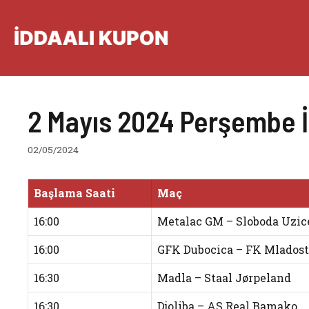
İçeriğe
atla
2 Mayıs 2024 Perşembe İ
02/05/2024
Başlama Saati
Maç
16:00
Metalac GM – Sloboda Uzic
16:00
GFK Dubocica – FK Mladost
16:30
Madla – Staal Jørpeland
16:30
Djoliba – AS Real Bamako