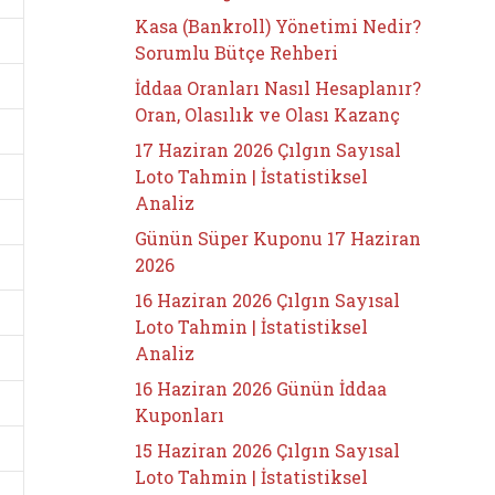
Kasa (Bankroll) Yönetimi Nedir?
Sorumlu Bütçe Rehberi
İddaa Oranları Nasıl Hesaplanır?
Oran, Olasılık ve Olası Kazanç
17 Haziran 2026 Çılgın Sayısal
Loto Tahmin | İstatistiksel
Analiz
Günün Süper Kuponu 17 Haziran
2026
16 Haziran 2026 Çılgın Sayısal
Loto Tahmin | İstatistiksel
Analiz
16 Haziran 2026 Günün İddaa
Kuponları
15 Haziran 2026 Çılgın Sayısal
Loto Tahmin | İstatistiksel