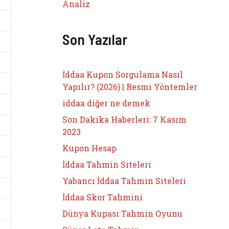
Analiz
Son Yazılar
İddaa Kupon Sorgulama Nasıl
Yapılır? (2026) | Resmi Yöntemler
iddaa diğer ne demek
Son Dakika Haberleri: 7 Kasım
2023
Kupon Hesap
İddaa Tahmin Siteleri
Yabancı İddaa Tahmin Siteleri
İddaa Skor Tahmini
Dünya Kupası Tahmin Oyunu