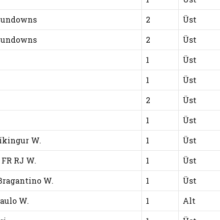
 Sundowns
2
Üst
 Sundowns
2
Üst
1
Üst
1
Üst
2
Üst
1
Üst
íkingur W.
1
Üst
 FR RJ W.
1
Üst
Bragantino W.
1
Üst
Paulo W.
1
Alt