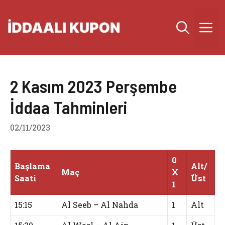
İçeriğe
atla
M
2 Kasım 2023 Perşembe
İddaa Tahminleri
02/11/2023
0
Başlama
Alt/
Maç
X
Saati
Üst
1
15:15
Al Seeb – Al Nahda
1
Alt