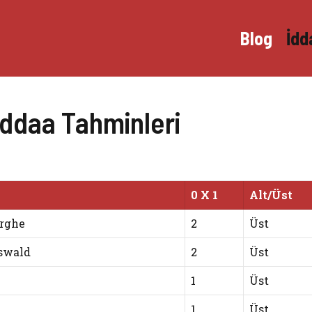
Blog
İdd
ddaa Tahminleri
0 X 1
Alt/Üst
orghe
2
Üst
fswald
2
Üst
1
Üst
1
Üst