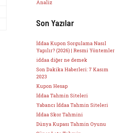
Analiz
Son Yazılar
İddaa Kupon Sorgulama Nasıl
Yapılır? (2026) | Resmi Yöntemler
iddaa diğer ne demek
Son Dakika Haberleri: 7 Kasım
2023
Kupon Hesap
İddaa Tahmin Siteleri
Yabancı İddaa Tahmin Siteleri
İddaa Skor Tahmini
Dünya Kupası Tahmin Oyunu