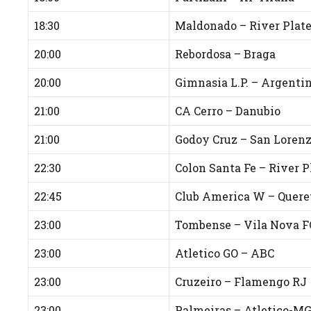
18:30
Maldonado – River Plat
20:00
Rebordosa – Braga
20:00
Gimnasia L.P. – Argentin
21:00
CA Cerro – Danubio
21:00
Godoy Cruz – San Loren
22:30
Colon Santa Fe – River P
22:45
Club America W – Quere
23:00
Tombense – Vila Nova F
23:00
Atletico GO – ABC
23:00
Cruzeiro – Flamengo RJ
23:00
Palmeiras – Atletico-M