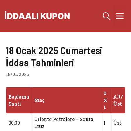
İçeriğe
atla
M
18 Ocak 2025 Cumartesi
İddaa Tahminleri
18/01/2025
0
Başlama
Alt/
Maç
X
Saati
Üst
1
Oriente Petrolero – Santa
00:00
1
Üst
Cruz