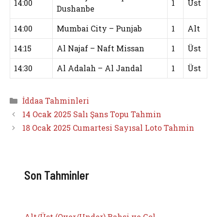
14:00
1
Üst
Dushanbe
14:00
Mumbai City – Punjab
1
Alt
14:15
Al Najaf – Naft Missan
1
Üst
14:30
Al Adalah – Al Jandal
1
Üst
Kategoriler
İddaa Tahminleri
14 Ocak 2025 Salı Şans Topu Tahmin
18 Ocak 2025 Cumartesi Sayısal Loto Tahmin
Son Tahminler
Alt/Üst (Over/Under) Bahsi ve Gol