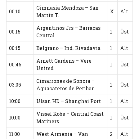
Gimnasia Mendoza – San
00:10
X
Alt
Martin T.
Argentinos Jrs – Barracas
00:15
1
Üst
Central
00:15
Belgrano – Ind. Rivadavia
1
Alt
Arnett Gardens – Vere
00:45
1
Üst
United
Cimarrones de Sonora –
03:05
1
Üst
Aguacateros de Periban
10:00
Ulsan HD – Shanghai Port
1
Alt
Vissel Kobe – Central Coast
10:00
1
Üst
Mariners
11:00
West Armenia – Van
2
Alt