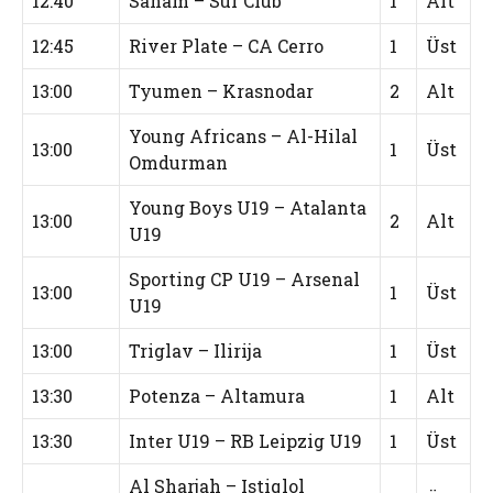
12:40
Saham – Sur Club
1
Alt
12:45
River Plate – CA Cerro
1
Üst
13:00
Tyumen – Krasnodar
2
Alt
Young Africans – Al-Hilal
13:00
1
Üst
Omdurman
Young Boys U19 – Atalanta
13:00
2
Alt
U19
Sporting CP U19 – Arsenal
13:00
1
Üst
U19
13:00
Triglav – Ilirija
1
Üst
13:30
Potenza – Altamura
1
Alt
13:30
Inter U19 – RB Leipzig U19
1
Üst
Al Sharjah – Istiqlol