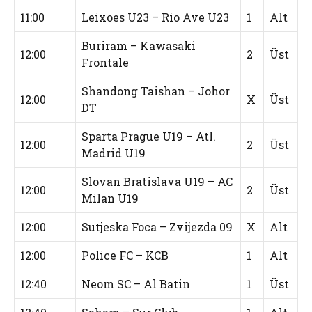
11:00
Leixoes U23 – Rio Ave U23
1
Alt
Buriram – Kawasaki
12:00
2
Üst
Frontale
Shandong Taishan – Johor
12:00
X
Üst
DT
Sparta Prague U19 – Atl.
12:00
2
Üst
Madrid U19
Slovan Bratislava U19 – AC
12:00
2
Üst
Milan U19
12:00
Sutjeska Foca – Zvijezda 09
X
Alt
12:00
Police FC – KCB
1
Alt
12:40
Neom SC – Al Batin
1
Üst