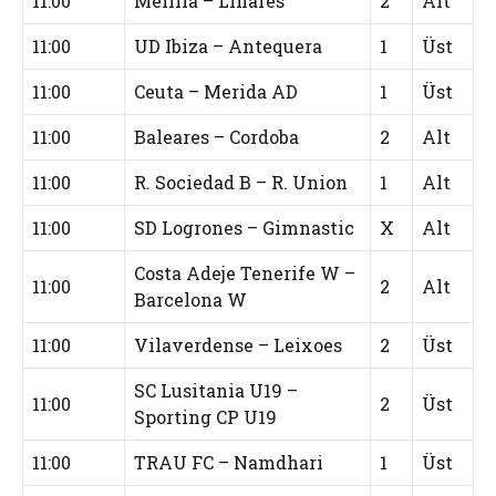
11:00
Melilla – Linares
2
Alt
11:00
UD Ibiza – Antequera
1
Üst
11:00
Ceuta – Merida AD
1
Üst
11:00
Baleares – Cordoba
2
Alt
11:00
R. Sociedad B – R. Union
1
Alt
11:00
SD Logrones – Gimnastic
X
Alt
Costa Adeje Tenerife W –
11:00
2
Alt
Barcelona W
11:00
Vilaverdense – Leixoes
2
Üst
SC Lusitania U19 –
11:00
2
Üst
Sporting CP U19
11:00
TRAU FC – Namdhari
1
Üst