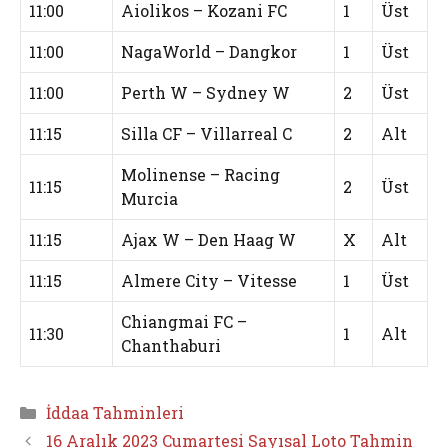
11:00
Aiolikos – Kozani FC
1
Üst
11:00
NagaWorld – Dangkor
1
Üst
11:00
Perth W – Sydney W
2
Üst
11:15
Silla CF – Villarreal C
2
Alt
Molinense – Racing
11:15
2
Üst
Murcia
11:15
Ajax W – Den Haag W
X
Alt
11:15
Almere City – Vitesse
1
Üst
Chiangmai FC –
11:30
1
Alt
Chanthaburi
Kategoriler
İddaa Tahminleri
16 Aralık 2023 Cumartesi Sayısal Loto Tahmin