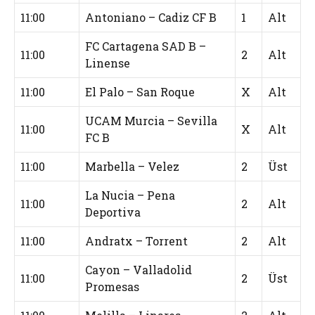
11:00
Antoniano – Cadiz CF B
1
Alt
FC Cartagena SAD B –
11:00
2
Alt
Linense
11:00
El Palo – San Roque
X
Alt
UCAM Murcia – Sevilla
11:00
X
Alt
FC B
11:00
Marbella – Velez
2
Üst
La Nucia – Pena
11:00
2
Alt
Deportiva
11:00
Andratx – Torrent
2
Alt
Cayon – Valladolid
11:00
2
Üst
Promesas