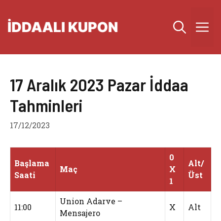
İçeriğe
atla
M
17 Aralık 2023 Pazar İddaa
Tahminleri
17/12/2023
0
Başlama
Alt/
Maç
X
Saati
Üst
1
Union Adarve –
11:00
X
Alt
Mensajero