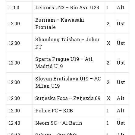
11:00
Leixoes U23 – Rio Ave U23
1
Alt
Buriram – Kawasaki
12:00
2
Üst
Frontale
Shandong Taishan – Johor
12:00
X
Üst
DT
Sparta Prague U19 – Atl.
12:00
2
Üst
Madrid U19
Slovan Bratislava U19 – AC
12:00
2
Üst
Milan U19
12:00
Sutjeska Foca – Zvijezda 09
X
Alt
12:00
Police FC – KCB
1
Alt
12:40
Neom SC – Al Batin
1
Üst