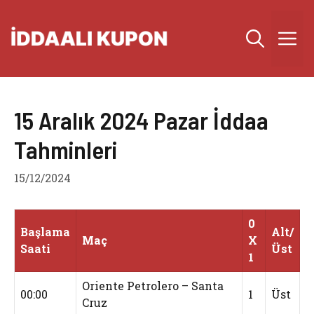
İçeriğe
atla
M
15 Aralık 2024 Pazar İddaa
Tahminleri
15/12/2024
0
Başlama
Alt/
Maç
X
Saati
Üst
1
Oriente Petrolero – Santa
00:00
1
Üst
Cruz