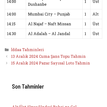
14:00
1
Üst
Dushanbe
14:00
Mumbai City – Punjab
1
Alt
14:15
Al Najaf – Naft Missan
1
Üst
14:30
Al Adalah – Al Jandal
1
Üst
Kategoriler
İddaa Tahminleri
13 Aralık 2024 Cuma Şans Topu Tahmin
15 Aralık 2024 Pazar Sayısal Loto Tahmin
Son Tahminler
Alt/Üst (Over/Under) Bahsi ve Gol