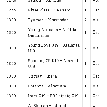
12:40
Saham – Sur Club
1
Alt
12:45
River Plate – CA Cerro
1
Üst
13:00
Tyumen – Krasnodar
2
Alt
Young Africans – Al-Hilal
13:00
1
Üst
Omdurman
Young Boys U19 – Atalanta
13:00
2
Alt
U19
Sporting CP U19 – Arsenal
13:00
1
Üst
U19
13:00
Triglav – Ilirija
1
Üst
13:30
Potenza – Altamura
1
Alt
13:30
Inter U19 – RB Leipzig U19
1
Üst
Al Sharjah – Istiqlol