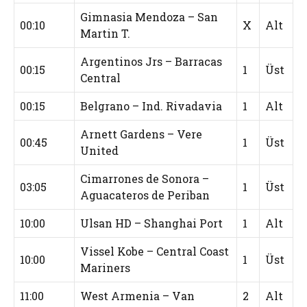
Gimnasia Mendoza – San
00:10
X
Alt
Martin T.
Argentinos Jrs – Barracas
00:15
1
Üst
Central
00:15
Belgrano – Ind. Rivadavia
1
Alt
Arnett Gardens – Vere
00:45
1
Üst
United
Cimarrones de Sonora –
03:05
1
Üst
Aguacateros de Periban
10:00
Ulsan HD – Shanghai Port
1
Alt
Vissel Kobe – Central Coast
10:00
1
Üst
Mariners
11:00
West Armenia – Van
2
Alt