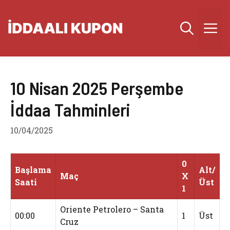
İçeriğe
atla
M
10 Nisan 2025 Perşembe
İddaa Tahminleri
10/04/2025
0
Başlama
Alt/
Maç
X
Saati
Üst
1
Oriente Petrolero – Santa
00:00
1
Üst
Cruz