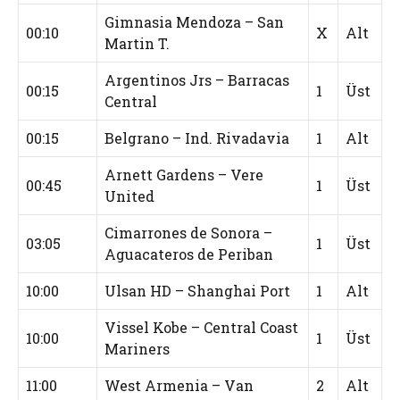
Gimnasia Mendoza – San
00:10
X
Alt
Martin T.
Argentinos Jrs – Barracas
00:15
1
Üst
Central
00:15
Belgrano – Ind. Rivadavia
1
Alt
Arnett Gardens – Vere
00:45
1
Üst
United
Cimarrones de Sonora –
03:05
1
Üst
Aguacateros de Periban
10:00
Ulsan HD – Shanghai Port
1
Alt
Vissel Kobe – Central Coast
10:00
1
Üst
Mariners
11:00
West Armenia – Van
2
Alt