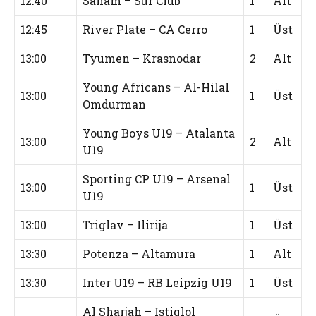
12:40
Saham – Sur Club
1
Alt
12:45
River Plate – CA Cerro
1
Üst
13:00
Tyumen – Krasnodar
2
Alt
Young Africans – Al-Hilal
13:00
1
Üst
Omdurman
Young Boys U19 – Atalanta
13:00
2
Alt
U19
Sporting CP U19 – Arsenal
13:00
1
Üst
U19
13:00
Triglav – Ilirija
1
Üst
13:30
Potenza – Altamura
1
Alt
13:30
Inter U19 – RB Leipzig U19
1
Üst
Al Sharjah – Istiqlol