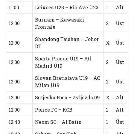
11:00
Leixoes U23 – Rio Ave U23
1
Alt
Buriram – Kawasaki
12:00
2
Üst
Frontale
Shandong Taishan – Johor
12:00
X
Üst
DT
Sparta Prague U19 – Atl.
12:00
2
Üst
Madrid U19
Slovan Bratislava U19 – AC
12:00
2
Üst
Milan U19
12:00
Sutjeska Foca – Zvijezda 09
X
Alt
12:00
Police FC – KCB
1
Alt
12:40
Neom SC – Al Batin
1
Üst