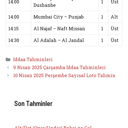
14:00
1
Üst
Dushanbe
14:00
Mumbai City – Punjab
1
Alt
14:15
Al Najaf – Naft Missan
1
Üst
14:30
Al Adalah – Al Jandal
1
Üst
Kategoriler
İddaa Tahminleri
9 Nisan 2025 Çarşamba İddaa Tahminleri
10 Nisan 2025 Perşembe Sayısal Loto Tahmin
Son Tahminler
Alt/Üst (Over/Under) Bahsi ve Gol