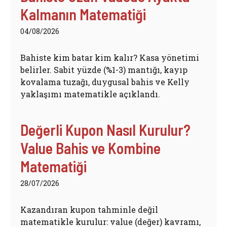
Kalmanın Matematiği
04/08/2026
Bahiste kim batar kim kalır? Kasa yönetimi
belirler. Sabit yüzde (%1-3) mantığı, kayıp
kovalama tuzağı, duygusal bahis ve Kelly
yaklaşımı matematikle açıklandı.
Değerli Kupon Nasıl Kurulur?
Value Bahis ve Kombine
Matematiği
28/07/2026
Kazandıran kupon tahminle değil
matematikle kurulur: value (değer) kavramı,