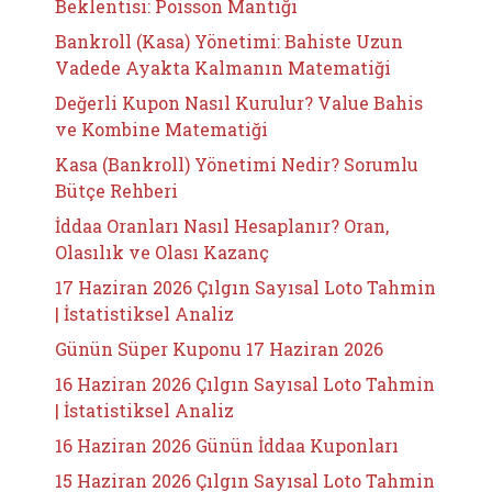
Beklentisi: Poisson Mantığı
Bankroll (Kasa) Yönetimi: Bahiste Uzun
Vadede Ayakta Kalmanın Matematiği
Değerli Kupon Nasıl Kurulur? Value Bahis
ve Kombine Matematiği
Kasa (Bankroll) Yönetimi Nedir? Sorumlu
Bütçe Rehberi
İddaa Oranları Nasıl Hesaplanır? Oran,
Olasılık ve Olası Kazanç
17 Haziran 2026 Çılgın Sayısal Loto Tahmin
| İstatistiksel Analiz
Günün Süper Kuponu 17 Haziran 2026
16 Haziran 2026 Çılgın Sayısal Loto Tahmin
| İstatistiksel Analiz
16 Haziran 2026 Günün İddaa Kuponları
15 Haziran 2026 Çılgın Sayısal Loto Tahmin